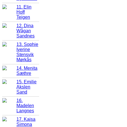
11. Elin
Hoff
Teigen
12. Dina
Wågan
Sandnes
13. Sophie
Iverine
Stensvik
Mørkås
14. Menita
Sæthre
15. Emilie
Akslen
Sand
16.
Madelen
Langnes
17. Kajsa
Simona