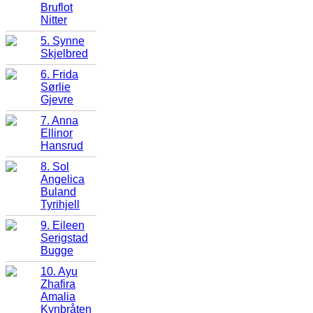
Bruflot
Nitter
5. Synne
Skjelbred
6. Frida
Sørlie
Gjevre
7. Anna
Ellinor
Hansrud
8. Sol
Angelica
Buland
Tyrihjell
9. Eileen
Serigstad
Bugge
10. Ayu
Zhafira
Amalia
Kynbråten