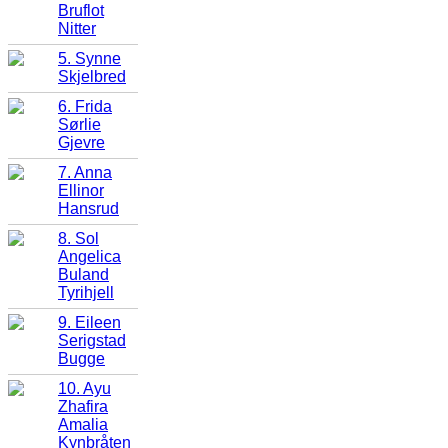
Bruflot
Nitter
5. Synne
Skjelbred
6. Frida
Sørlie
Gjevre
7. Anna
Ellinor
Hansrud
8. Sol
Angelica
Buland
Tyrihjell
9. Eileen
Serigstad
Bugge
10. Ayu
Zhafira
Amalia
Kynbråten