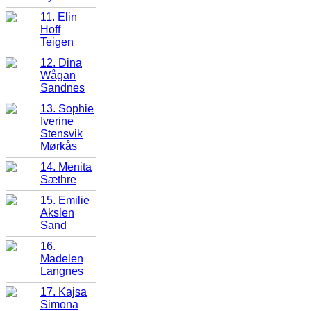
11. Elin
Hoff
Teigen
12. Dina
Wågan
Sandnes
13. Sophie
Iverine
Stensvik
Mørkås
14. Menita
Sæthre
15. Emilie
Akslen
Sand
16.
Madelen
Langnes
17. Kajsa
Simona