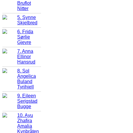
Bruflot
Nitter
5. Synne
Skjelbred
6. Frida
Sørlie
Gjevre
7. Anna
Ellinor
Hansrud
8. Sol
Angelica
Buland
Tyrihjell
9. Eileen
Serigstad
Bugge
10. Ayu
Zhafira
Amalia
Kynbråten