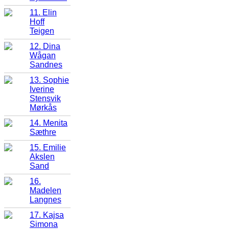
11. Elin
Hoff
Teigen
12. Dina
Wågan
Sandnes
13. Sophie
Iverine
Stensvik
Mørkås
14. Menita
Sæthre
15. Emilie
Akslen
Sand
16.
Madelen
Langnes
17. Kajsa
Simona