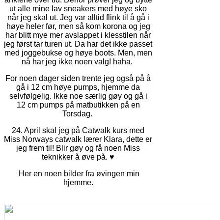
ut alle mine lav sneakers med høye sko
når jeg skal ut. Jeg var alltid flink til å gå i
høye heler før, men så kom korona og jeg
har blitt mye mer avslappet i klesstilen når
jeg først tar turen ut. Da har det ikke passet
med joggebukse og høye boots. Men, men
nå har jeg ikke noen valg! haha.
For noen dager siden trente jeg også på å
gå i 12 cm høye pumps, hjemme da
selvfølgelig. Ikke noe særlig gøy og gå i
12 cm pumps på matbutikken på en
Torsdag.
24. April skal jeg på Catwalk kurs med
Miss Norways catwalk lærer Klara, dette er
jeg frem til! Blir gøy og få noen Miss
teknikker å øve på. ♥
Her en noen bilder fra øvingen min
hjemme.