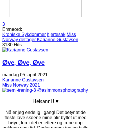
3
Emneord:
Kroniske Sykdommer
hjertesak
Miss
Norway deltager Karianne Gustavsen
3130 Hits
Øve, Øve, Øve
mandag 05. april 2021
Karianne Gustavsen
Miss Norway 2021
@asimmonsphotography
Heisann!! ♥
Nå er jeg endelig i gang! Det betyr at de
fleste lave skoene mine blir byttet ut med
høye, fordi det er lettere og trene opp
anklene over tid. Derfor prøver jeg og bytte