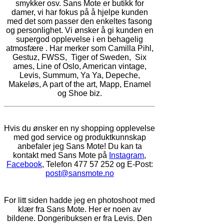
smykker osv. Sans Mote er butikk for
damer, vi har fokus på å hjelpe kunden
med det som passer den enkeltes fasong
og personlighet. Vi ønsker å gi kunden en
supergod opplevelse i en behagelig
atmosfære . Har merker som Camilla Pihl,
Gestuz, FWSS, Tiger of Sweden, Six
ames, Line of Oslo, American vintage,
Levis, Summum, Ya Ya, Depeche,
Makeløs, A part of the art, Mapp, Enamel
og Shoe biz.
Hvis du ønsker en ny shopping opplevelse
med god service og produktkunnskap
anbefaler jeg Sans Mote! Du kan ta
kontakt med Sans Mote på
Instagram
,
Facebook
, Telefon 477 57 252 og E-Post:
post@sansmote.no
For litt siden hadde jeg en photoshoot med
klær fra Sans Mote. Her er noen av
bildene. Dongeribuksen er fra Levis. Den