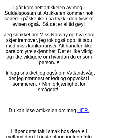
I går kom nett artikkelen av meg i
Suldalsposten ut. Artikkelen kommer nok
senere i påskeuken på trykk i den fysiske
avisen også. Så det er alltid gøy!
Jeg snakket om Miss Norway og hva som
skjer fremover, jeg tok også opp litt tabu
med miss konkurranser. Alt handler ikke
bare om ytre skjønnhet! Det er like viktig
og ikke viktigere om hvordan du er som
person. ♥
I tillegg snakket jeg også om Vatlandsvåg,
der jeg nærmest er født og oppvokst i
sommeren. + Min forkjærlighet for
smågodt!
Du kan lese artikkelen om meg
HER.
Håper dette falt i smak hos dere ♥ I
mellomtiden til neste blogg innlegg følg