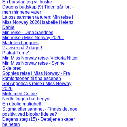
En bursdag jeg vil huske
Dagens budskap (9) Tiden går fort –
men minnene varer
La oss sammen ta turen: Min reise i
Miss Norway 2026! Isabelle Heiertz
Dahle
Min reise - Dina Sandnes
Min reise i Miss Norway 2026 -
Madelen Langnes
2 aviser på 2 dager!
Plakat-Turne'
Min Miss Norway reise- Victoria Nitter
Min Miss Norway reise - Synne
Skjelbred
Sophies reise i Miss Norway - Fra
komfortsonen til finalescenen
Sol Angelica's reise i Miss Norway
2026
Møte med Celine
Nedtellingen har begynt
En utrolig mulighet!
Stigma eller sannhet - Finnes det noe
positivt ved bipolar lidelse?
Dagens steg (15) - Detaljene skaper
helheten