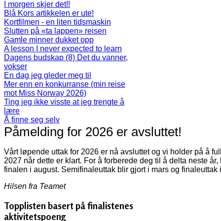
I morgen skjer det!!
Blå Kors artikkelen er ute!
Kortfilmen - en liten tidsmaskin
Slutten på «ta lappen» reisen
Gamle minner dukket opp
A lesson I never expected to learn
Dagens budskap (8) Det du vanner,
vokser
En dag jeg gleder meg til
Mer enn en konkurranse (min reise
mot Miss Norway 2026)
Ting jeg ikke visste at jeg trengte å
lære
Å finne seg selv
Påmelding for 2026 er avsluttet!
Vårt løpende uttak for 2026 er nå avsluttet og vi holder på å f
2027 når dette er klart. For å forberede deg til å delta neste år
finalen i august. Semifinaleuttak blir gjort i mars og finaleuttak 
Hilsen fra Teamet
Topplisten basert på finalistenes
aktivitetspoeng