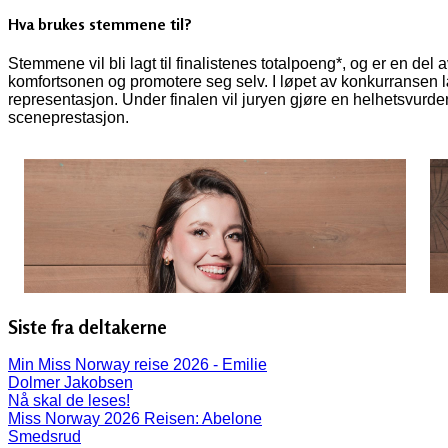
Hva brukes stemmene til?
Stemmene vil bli lagt til finalistenes totalpoeng*, og er en del
komfortsonen og promotere seg selv. I løpet av konkurransen 
representasjon. Under finalen vil juryen gjøre en helhetsvurde
sceneprestasjon.
Siste fra deltakerne
Min Miss Norway reise 2026 - Emilie
Dolmer Jakobsen
Nå skal de leses!
Miss Norway 2026 Reisen: Abelone
Smedsrud