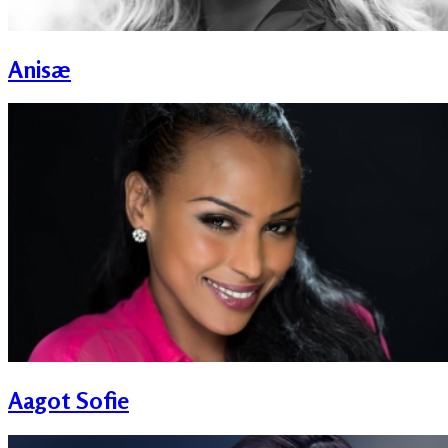
Anisæ
Aagot Sofie