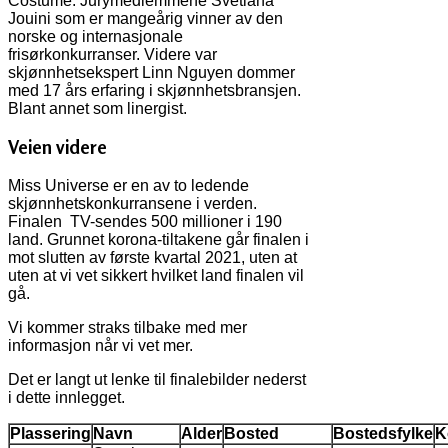
Costume. Jurymedlemmene Svetlana
Jouini som er mangeårig vinner av den
norske og internasjonale
frisørkonkurranser. Videre var
skjønnhetsekspert Linn Nguyen dommer
med 17 års erfaring i skjønnhetsbransjen.
Blant annet som linergist.
Veien videre
Miss Universe er en av to ledende
skjønnhetskonkurransene i verden.
Finalen TV-sendes 500 millioner i 190
land. Grunnet korona-tiltakene går finalen i
mot slutten av første kvartal 2021, uten at
uten at vi vet sikkert hvilket land finalen vil
gå.
Vi kommer straks tilbake med mer
informasjon når vi vet mer.
Det er langt ut lenke til finalebilder nederst
i dette innlegget.
Plassering
Navn
Alder
Bosted
Bostedsfylke
K