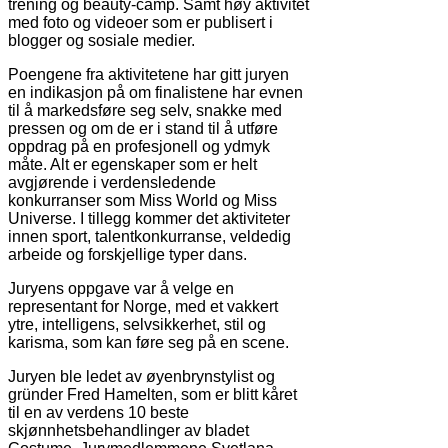
trening og beauty-camp. Samt høy aktivitet
med foto og videoer som er publisert i
blogger og sosiale medier.
Poengene fra aktivitetene har gitt juryen
en indikasjon på om finalistene har evnen
til å markedsføre seg selv, snakke med
pressen og om de er i stand til å utføre
oppdrag på en profesjonell og ydmyk
måte. Alt er egenskaper som er helt
avgjørende i verdensledende
konkurranser som Miss World og Miss
Universe. I tillegg kommer det aktiviteter
innen sport, talentkonkurranse, veldedig
arbeide og forskjellige typer dans.
Juryens oppgave var å velge en
representant for Norge, med et vakkert
ytre, intelligens, selvsikkerhet, stil og
karisma, som kan føre seg på en scene.
Juryen ble ledet av øyenbrynstylist og
gründer Fred Hamelten, som er blitt kåret
til en av verdens 10 beste
skjønnhetsbehandlinger av bladet