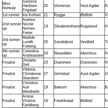
Sunniva
Miss
Høiåsen
20
Vennesla
Vest-Agder
K
Norway
Frigstad
1st runner
Ina Kollset
21
Rygge
Østfold
V
Andrea
2nd runner
Nicole
19
Skudeneshavn
Rogaland
H
up
Nornes
Freier
Matilde
3rd runner
Lundh
20
Sandefjord
Vestfold
T
up
Forberg
4th runner
Celestina
24
Nesodden
Akershus
F
up
Andreassen
Donjeta
Finalist
23
Drammen
Drammen
H
Deli
Viktoria
Finalist
Christense
27
Grimstad
Aust-Agder
O
Skarstein
Christina
Finalist
Auli
19
Bærum
Akershus
B
Westhelle
Amine
Finalist
Victoria
19
Fredrikstad
Østfold
F
Fjeldberg