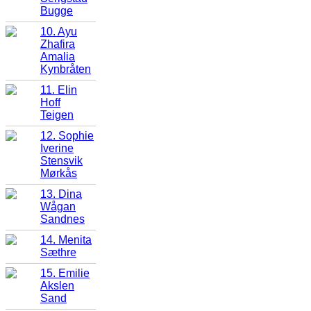
Bugge
10. Ayu
Zhafira
Amalia
Kynbråten
11. Elin
Hoff
Teigen
12. Sophie
Iverine
Stensvik
Mørkås
13. Dina
Wågan
Sandnes
14. Menita
Sæthre
15. Emilie
Akslen
Sand