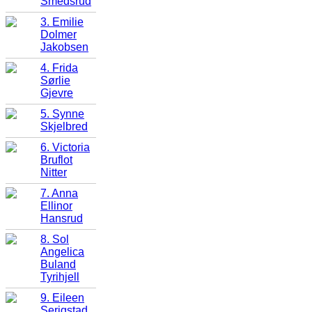
Smedsrud
3. Emilie
Dolmer
Jakobsen
4. Frida
Sørlie
Gjevre
5. Synne
Skjelbred
6. Victoria
Bruflot
Nitter
7. Anna
Ellinor
Hansrud
8. Sol
Angelica
Buland
Tyrihjell
9. Eileen
Serigstad