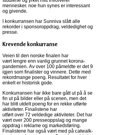
studiene og yrket mitt involverer
mennesker. noe hun synes er interessant
og givende.
I konkurransen har Sunniva slått alle
rekorder i sponsoroppdrag, veldedighet og
presse.
Krevende konkurranse
Veien til den norske finalen har
vært lengre enn vanlig grunnet korona-
pandemien. Av over 100 påmeldte er det 9
igjen som finalister og vinnere. Dette med
rekordmange poeng. Resultatet for hver
enkelt er historisk gode.
Konkurransen har ikke bare gått ut på å se
fin ut på bilder eller på scenen, men det
har blitt utdelt poeng for en rekke utførte
aktiviteter. Finalistene har
utført over 72 veldedige aktiviteter. Det har
vært over 200 presseoppslag og mange
oppdrag i reklame og markedsføring.
Finalistene har også vært med på catwalk-