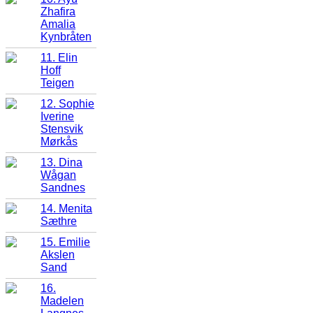
Zhafira
Amalia
Kynbråten
11. Elin
Hoff
Teigen
12. Sophie
Iverine
Stensvik
Mørkås
13. Dina
Wågan
Sandnes
14. Menita
Sæthre
15. Emilie
Akslen
Sand
16.
Madelen