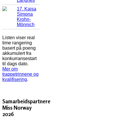
Langnes
17. Kajsa
Simona
Krohn-
Mönnich
Listen viser real
time rangering
basert på poeng
akkumulert fra
konkurransestart
til dags dato.
Mer om
trappetrinnene og
kvalifisering
.
Samarbeidspartnere
Miss Norway
2026