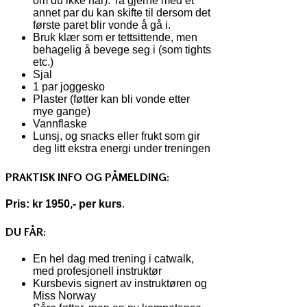
om du ikke har). Ta gjerne med et
annet par du kan skifte til dersom det
første paret blir vonde å gå i.
Bruk klær som er tettsittende, men
behagelig å bevege seg i (som tights
etc.)
Sjal
1 par joggesko
Plaster (føtter kan bli vonde etter
mye gange)
Vannflaske
Lunsj, og snacks eller frukt som gir
deg litt ekstra energi under treningen
PRAKTISK INFO OG PÅMELDING:
Pris: kr 1950,- per kurs
.
DU FÅR:
En hel dag med trening i catwalk,
med profesjonell instruktør
Kursbevis signert av instruktøren og
Miss Norway