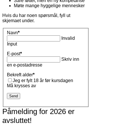
Såre føtter, men en ny kompetanse
Møte mange hyggelige mennesker
Hvis du har noen spørsmål, fyll ut
skjemaet under.
Navn
*
Invalid
Input
E-post
*
Skriv inn
en e-postadresse
Bekreft alder
*
Jeg er fylt 18 år før kursdagen
Må krysses av
Send
Påmelding for 2026 er
avsluttet!