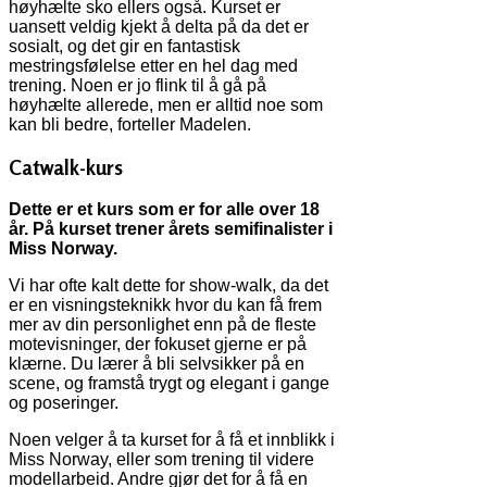
høyhælte sko ellers også. Kurset er
uansett veldig kjekt å delta på da det er
sosialt, og det gir en fantastisk
mestringsfølelse etter en hel dag med
trening. Noen er jo flink til å gå på
høyhælte allerede, men er alltid noe som
kan bli bedre, forteller Madelen.
Catwalk-kurs
Dette er et kurs som er for alle over 18
år. På kurset trener årets semifinalister i
Miss Norway.
Vi har ofte kalt dette for show-walk, da det
er en visningsteknikk hvor du kan få frem
mer av din personlighet enn på de fleste
motevisninger, der fokuset gjerne er på
klærne. Du lærer å bli selvsikker på en
scene, og framstå trygt og elegant i gange
og poseringer.
Noen velger å ta kurset for å få et innblikk i
Miss Norway, eller som trening til videre
modellarbeid. Andre gjør det for å få en