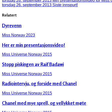
torsdag 26. september 2013
Min presentasjonsvideo for Miss
torsdag 26. september 2013
Siste innspurt!
Relatert
Dyrevenn
Miss Norway 2023
Her er min presentasjonsvideo!
Miss Universe Norway 2015
Stopp piskingen av Raif Badawi
Miss Universe Norway 2015
Radiointervju, og forside med Chanel
Miss Universe Norway 2015
Chanel med mye sprell, og vellykket møte