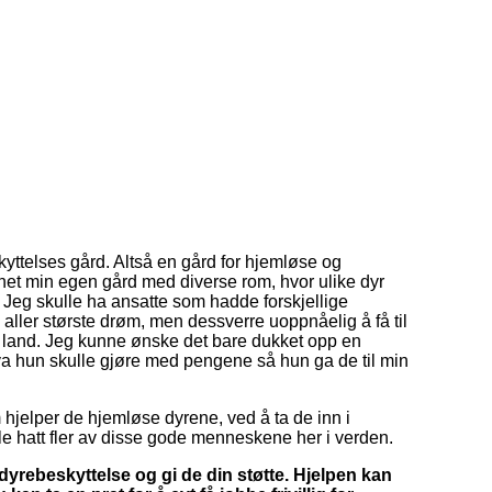
skyttelses gård. Altså en gård for hjemløse og
gnet min egen gård med diverse rom, hvor ulike dyr
! Jeg skulle ha ansatte som hadde forskjellige
n aller største drøm, men dessverre uoppnåelig å få til
re land. Jeg kunne ønske det bare dukket opp en
a hun skulle gjøre med pengene så hun ga de til min
m hjelper de hjemløse dyrene, ved å ta de inn i
lle hatt fler av disse gode menneskene her i verden.
yrebeskyttelse og gi de din støtte. Hjelpen kan