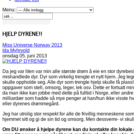
Menu:
HJELP DYRENE!!
Miss Universe Norway 2013
Ida Myhrvold
onsdag 05. juni 2013
Da jeg var liten var min alle største drøm å eie en stor dyrebe
mishandlede dyr. Dyr som virkelig trengte et nytt hjem. Jeg te
skulle oppholde seg. Alle dyr som trengte hjelp skulle få plass
oppgaver som stell, omsorg, leger, lek osv. Dette er fortsatt mi
da man ikke kan jobbe med dette på fulltid i Norge, eller and
milliardær som hadde så mye penger at han/hun ikke visste hv
eller dyrenes drømmegård.
Jeg har utrolig stor respekt for alle de frivillig menneskene so
hjemmet sitt og gi de sin tid og omsorg. Men dessverre- vi sku
Om DU ønsker å hjelpe dyrene kan du kontakte din lokale d