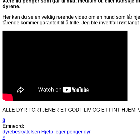
være litt penger som går til mat, medisin ol. eller kanskje du 
dyrene.
Her kan du se en veldig rørende video om en hund som får hjelp.
tårende kommer garantert til å trille. Jeg ble ihvertfall rørt lang
ALLE DYR FORTJENER ET GODT LIV OG ET FINT HJEM! Vær så s
0
Emneord:
dyrebeskyttelsen
Hjelp
leger
penger
dyr
×