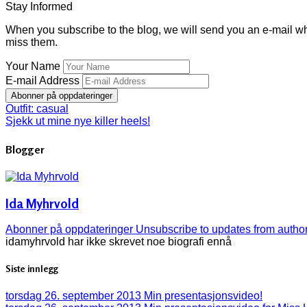
Stay Informed
When you subscribe to the blog, we will send you an e-mail wh
miss them.
Your Name
E-mail Address
Abonner på oppdateringer
Outfit: casual
Sjekk ut mine nye killer heels!
Blogger
Ida Myhrvold
Abonner på oppdateringer
Unsubscribe to updates from autho
idamyhrvold har ikke skrevet noe biografi ennå
Siste innlegg
torsdag 26. september 2013
Min presentasjonsvideo!