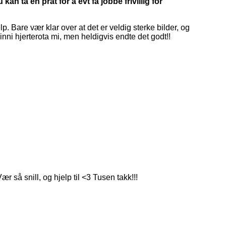
kan ta en prat for å evt få jobbe frivillig for
 Bare vær klar over at det er veldig sterke bilder, og
t inni hjerterota mi, men heldigvis endte det godt!!
nill, og hjelp til <3 Tusen takk!!!