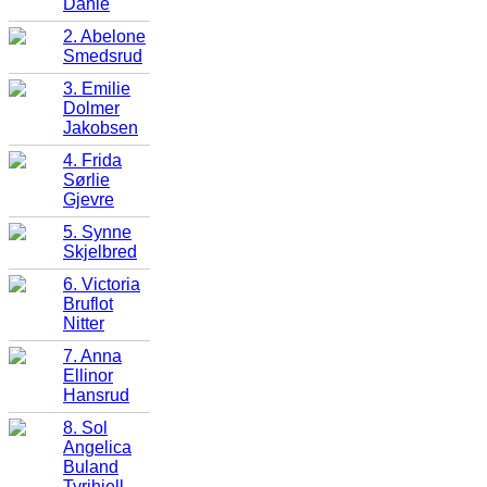
Dahle
2. Abelone
Smedsrud
3. Emilie
Dolmer
Jakobsen
4. Frida
Sørlie
Gjevre
5. Synne
Skjelbred
6. Victoria
Bruflot
Nitter
7. Anna
Ellinor
Hansrud
8. Sol
Angelica
Buland
Tyrihjell