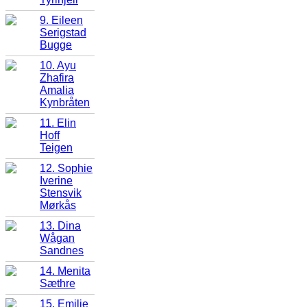
9. Eileen
Serigstad
Bugge
10. Ayu
Zhafira
Amalia
Kynbråten
11. Elin
Hoff
Teigen
12. Sophie
Iverine
Stensvik
Mørkås
13. Dina
Wågan
Sandnes
14. Menita
Sæthre
15. Emilie