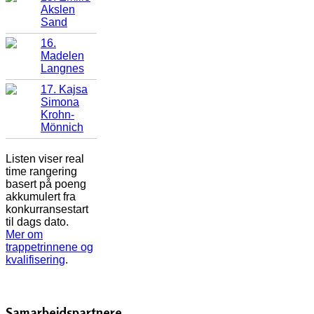
Akslen
Sand
16.
Madelen
Langnes
17. Kajsa
Simona
Krohn-
Mönnich
Listen viser real
time rangering
basert på poeng
akkumulert fra
konkurransestart
til dags dato.
Mer om
trappetrinnene og
kvalifisering
.
Samarbeidspartnere