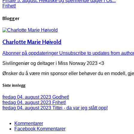
Finale 5. august. Hektiske og spennende dager i Os...
Frihet!
Blogger
Charlotte Marie Høivold
Abonner på oppdateringer
Unsubscribe to updates from autho
Sivilingeniør og deltager i Miss Norway 2023 <3
Ønsker du å være min sponsor eller behøver du en modell, gj
Siste innlegg
fredag 04. august 2023
Godhet!
fredag 04. august 2023
Frihet!
fredag 04. august 2023
Tittei - da var jeg stått opp!
Kommentarer
Facebook Kommentarer