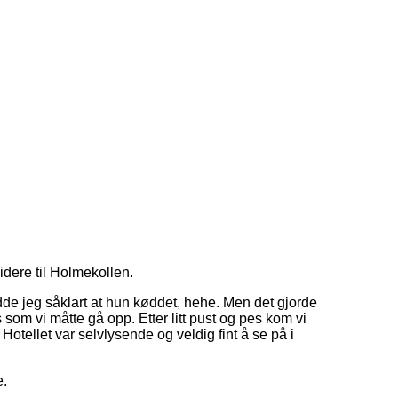
idere til Holmekollen.
e jeg såklart at hun køddet, hehe. Men det gjorde
om vi måtte gå opp. Etter litt pust og pes kom vi
otellet var selvlysende og veldig fint å se på i
e.