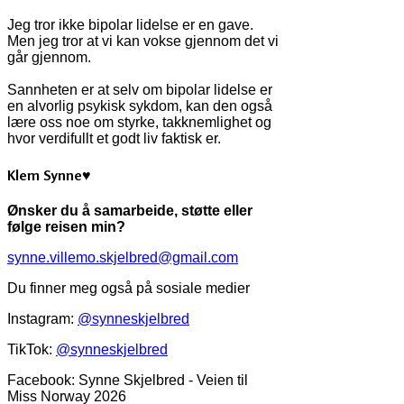
Jeg tror ikke bipolar lidelse er en gave.
Men jeg tror at vi kan vokse gjennom det vi
går gjennom.
Sannheten er at selv om bipolar lidelse er
en alvorlig psykisk sykdom, kan den også
lære oss noe om styrke, takknemlighet og
hvor verdifullt et godt liv faktisk er.
Klem Synne♥
Ønsker du å samarbeide, støtte eller
følge reisen min?
synne.villemo.skjelbred@gmail.com
Du finner meg også på sosiale medier
Instagram:
@synneskjelbred
TikTok:
@synneskjelbred
Facebook: Synne Skjelbred - Veien til
Miss Norway 2026