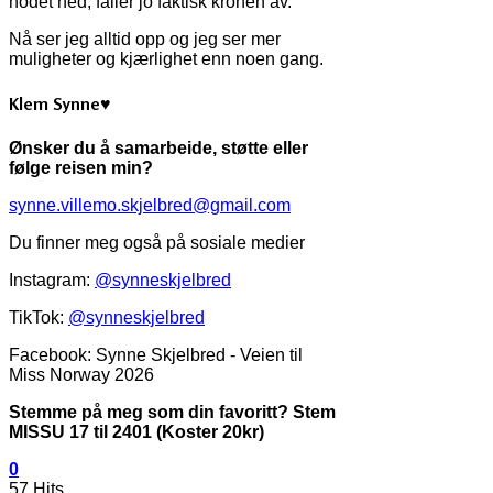
hodet ned, faller jo faktisk kronen av.
Nå ser jeg alltid opp og jeg ser mer
muligheter og kjærlighet enn noen gang.
Klem Synne♥
Ønsker du å samarbeide, støtte eller
følge reisen min?
synne.villemo.skjelbred@gmail.com
Du finner meg også på sosiale medier
Instagram:
@synneskjelbred
TikTok:
@synneskjelbred
Facebook: Synne Skjelbred - Veien til
Miss Norway 2026
Stemme på meg som din favoritt? Stem
MISSU 17 til 2401 (Koster 20kr)
0
57 Hits