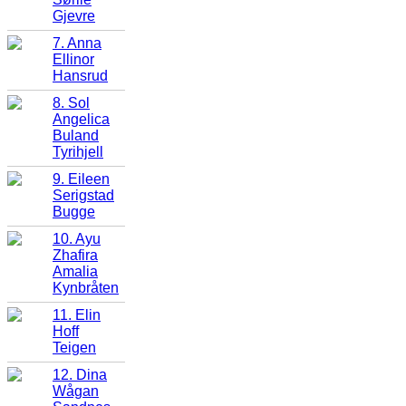
Gjevre
7. Anna
Ellinor
Hansrud
8. Sol
Angelica
Buland
Tyrihjell
9. Eileen
Serigstad
Bugge
10. Ayu
Zhafira
Amalia
Kynbråten
11. Elin
Hoff
Teigen
12. Dina
Wågan