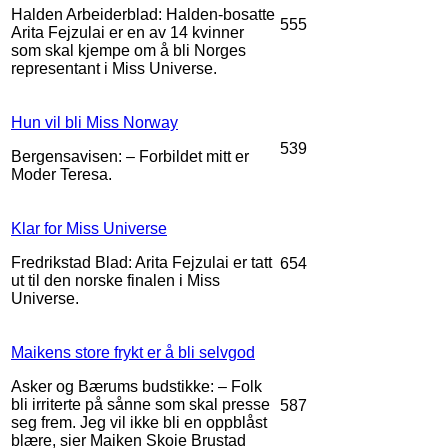
Halden Arbeiderblad: Halden-bosatte
555
Arita Fejzulai er en av 14 kvinner
som skal kjempe om å bli Norges
representant i Miss Universe.
Hun vil bli Miss Norway
539
Bergensavisen: – Forbildet mitt er
Moder Teresa.
Klar for Miss Universe
Fredrikstad Blad: Arita Fejzulai er tatt
654
ut til den norske finalen i Miss
Universe.
Maikens store frykt er å bli selvgod
Asker og Bærums budstikke: – Folk
bli irriterte på sånne som skal presse
587
seg frem. Jeg vil ikke bli en oppblåst
blære, sier Maiken Skoie Brustad