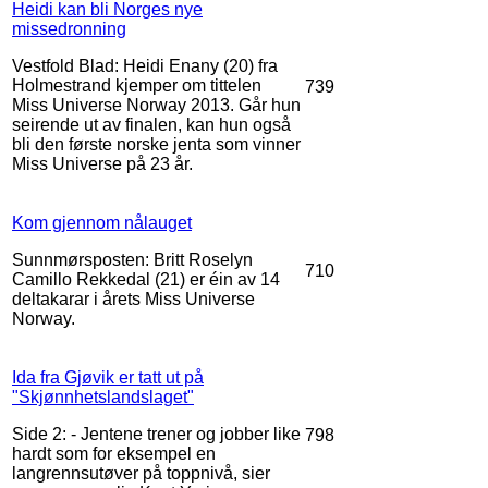
Heidi kan bli Norges nye
missedronning
Vestfold Blad: Heidi Enany (20) fra
Holmestrand kjemper om tittelen
739
Miss Universe Norway 2013. Går hun
seirende ut av finalen, kan hun også
bli den første norske jenta som vinner
Miss Universe på 23 år.
Kom gjennom nålauget
Sunnmørsposten: Britt Roselyn
710
Camillo Rekkedal (21) er éin av 14
deltakarar i årets Miss Universe
Norway.
Ida fra Gjøvik er tatt ut på
"Skjønnhetslandslaget"
Side 2: - Jentene trener og jobber like
798
hardt som for eksempel en
langrennsutøver på toppnivå, sier