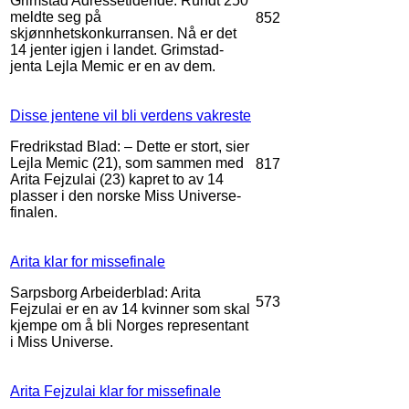
Grimstad Adressetidende: Rundt 250
meldte seg på
852
skjønnhetskonkurransen. Nå er det
14 jenter igjen i landet. Grimstad-
jenta Lejla Memic er en av dem.
Disse jentene vil bli verdens vakreste
Fredrikstad Blad: – Dette er stort, sier
Lejla Memic (21), som sammen med
817
Arita Fejzulai (23) kapret to av 14
plasser i den norske Miss Universe-
finalen.
Arita klar for missefinale
Sarpsborg Arbeiderblad: Arita
573
Fejzulai er en av 14 kvinner som skal
kjempe om å bli Norges representant
i Miss Universe.
Arita Fejzulai klar for missefinale