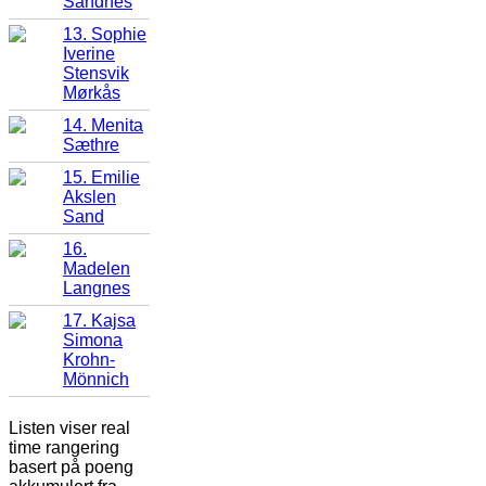
Sandnes
13. Sophie
Iverine
Stensvik
Mørkås
14. Menita
Sæthre
15. Emilie
Akslen
Sand
16.
Madelen
Langnes
17. Kajsa
Simona
Krohn-
Mönnich
Listen viser real
time rangering
basert på poeng