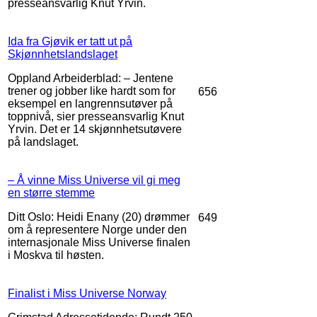
presseansvarlig Knut Yrvin.
Ida fra Gjøvik er tatt ut på
Skjønnhetslandslaget
Oppland Arbeiderblad: – Jentene
trener og jobber like hardt som for
656
eksempel en langrennsutøver på
toppnivå, sier presseansvarlig Knut
Yrvin. Det er 14 skjønnhetsutøvere
på landslaget.
– Å vinne Miss Universe vil gi meg
en større stemme
Ditt Oslo: Heidi Enany (20) drømmer
649
om å representere Norge under den
internasjonale Miss Universe finalen
i Moskva til høsten.
Finalist i Miss Universe Norway