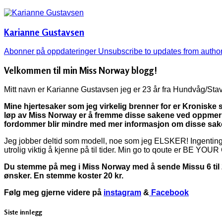
Karianne Gustavsen
Abonner på oppdateringer
Unsubscribe to updates from autho
Velkommen til min Miss Norway blogg!
Mitt navn er Karianne Gustavsen jeg er 23 år fra Hundvåg/Sta
Mine hjertesaker som jeg virkelig brenner for er Kroniske
løp av Miss Norway er å fremme disse sakene ved oppmer
fordommer blir mindre med mer informasjon om disse sak
Jeg jobber deltid som modell, noe som jeg ELSKER! Ingenting 
utrolig viktig å kjenne på til tider. Min go to qoute er BE 
Du stemme på meg i Miss Norway med å sende Missu 6 ti
ønsker. En stemme koster 20 kr.
Følg meg gjerne videre på
instagram
&
Facebook
Siste innlegg