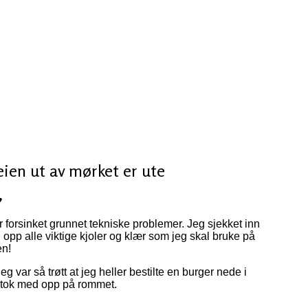
ien ut av mørket er ute
♥
er forsinket grunnet tekniske problemer. Jeg sjekket inn
 opp alle viktige kjoler og klær som jeg skal bruke på
en!
g var så trøtt at jeg heller bestilte en burger nede i
g tok med opp på rommet.