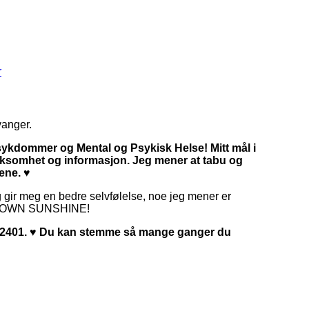
r
vanger.
 sykdommer og Mental og Psykisk Helse! Mitt mål i
ksomhet og informasjon. Jeg mener at tabu og
ene. ♥
gir meg en bedre selvfølelse, noe jeg mener er
YOUR OWN SUNSHINE!
l 2401. ♥ Du kan stemme så mange ganger du