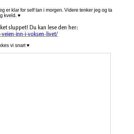
er klar for self tan i morgen. Videre tenker jeg og ta
ig kveld. ♥
rket sluppet! Du kan lese den her:
veien-inn-i-voksen-livet/
kkes vi snart ♥