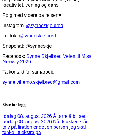
kreativitet, trening og dans.
Følg med videre på reisen♥
Instagram:
@synneskjelbred
TikTok:
@synneskjelbred
Snapchat: @synneskje
Facebook:
Synne Skjelbred Veien til Miss
Norway 2026
Ta kontakt for samarbeid:
synne.villemo.skjelbred@gmail.com
Siste innlegg
lørdag 08. august 2026
Å tørre å bli sett
lørdag 08. august 2026
Når klokken slår
tolv på finalen er det en person jeg skal
tenke litt ekstra på