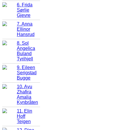
6. Frida
Sørlie
Gjevre
7. Anna
Ellinor
Hansrud
8. Sol
Angelica
Buland
Tyrihjell
9. Eileen
Serigstad
Bugge
10. Ayu
Zhafira
Amalia
Kynbråten
11. Elin
Hoff
Teigen