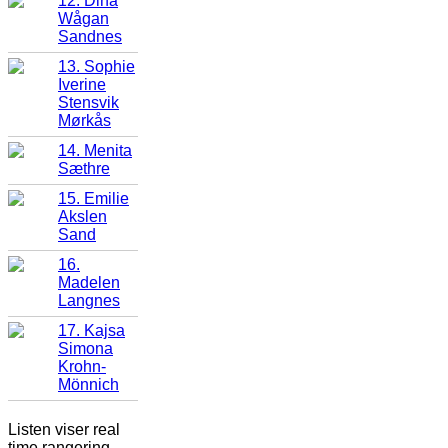
12. Dina
Wågan
Sandnes
13. Sophie
Iverine
Stensvik
Mørkås
14. Menita
Sæthre
15. Emilie
Akslen
Sand
16.
Madelen
Langnes
17. Kajsa
Simona
Krohn-
Mönnich
Listen viser real
time rangering