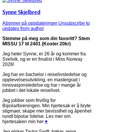
Synne Skjelbred
Abonner på oppdateringer
Unsubscribe to
updates from author
Stemme på meg som din favoritt? Stem
MISSU 17 til 2401 (Koster 20kr)
Jeg heter Synne, er 26 år og kommer fra
Svelvik, og er en finalist i Miss Norway
2026!
Jeg har en bachelor i reiselivsledelse og
opplevelsesutvikling, en mastergrad i
innovasjonsledelse og har i mange år
jobbet i det lokale reiselivet.
Jeg jobber som frivillig for
Bipolarforeningen. Min hjertesak er å bryte
stigmaer, skape mer bevissthet og åpenhet
rundt bipolar lidelse. Les mer om
hjertesaken min her
♥
Jeg elsker Taylor Swift, bøker, reise,