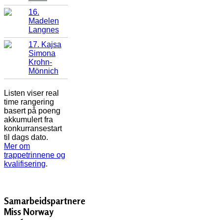
16.
Madelen
Langnes
17. Kajsa
Simona
Krohn-
Mönnich
Listen viser real
time rangering
basert på poeng
akkumulert fra
konkurransestart
til dags dato.
Mer om
trappetrinnene og
kvalifisering
.
Samarbeidspartnere
Miss Norway