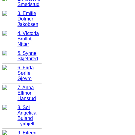
Smedsrud
3. Emilie
Dolmer
Jakobsen
4. Victoria
Bruflot
Nitter
5. Synne
Skjelbred
6. Frida
Sørlie
Gjevre
7. Anna
Ellinor
Hansrud
8. Sol
Angelica
Buland
Tyrihjell
9. Eileen