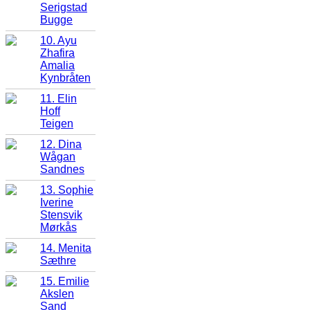
Serigstad
Bugge
10. Ayu
Zhafira
Amalia
Kynbråten
11. Elin
Hoff
Teigen
12. Dina
Wågan
Sandnes
13. Sophie
Iverine
Stensvik
Mørkås
14. Menita
Sæthre
15. Emilie
Akslen
Sand