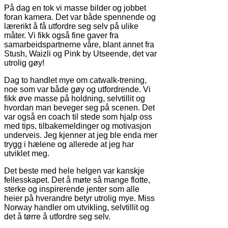
På dag en tok vi masse bilder og jobbet
foran kamera. Det var både spennende og
lærerikt å få utfordre seg selv på ulike
måter. Vi fikk også fine gaver fra
samarbeidspartnerne våre, blant annet fra
Stush, Waizli og Pink by Utseende, det var
utrolig gøy!
Dag to handlet mye om catwalk-trening,
noe som var både gøy og utfordrende. Vi
fikk øve masse på holdning, selvtillit og
hvordan man beveger seg på scenen. Det
var også en coach til stede som hjalp oss
med tips, tilbakemeldinger og motivasjon
underveis. Jeg kjenner at jeg ble enda mer
trygg i hælene og allerede at jeg har
utviklet meg.
Det beste med hele helgen var kanskje
fellesskapet. Det å møte så mange flotte,
sterke og inspirerende jenter som alle
heier på hverandre betyr utrolig mye. Miss
Norway handler om utvikling, selvtillit og
det å tørre å utfordre seg selv.