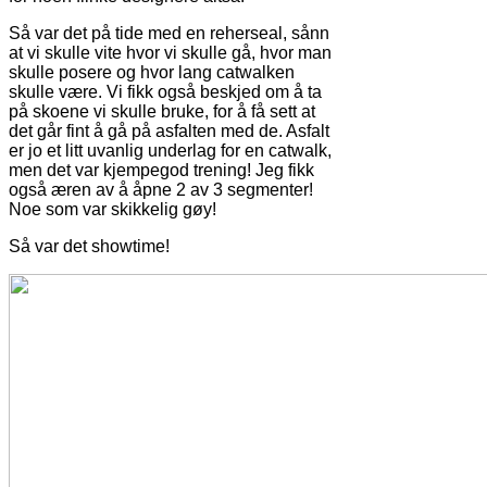
Så var det på tide med en reherseal, sånn
at vi skulle vite hvor vi skulle gå, hvor man
skulle posere og hvor lang catwalken
skulle være. Vi fikk også beskjed om å ta
på skoene vi skulle bruke, for å få sett at
det går fint å gå på asfalten med de. Asfalt
er jo et litt uvanlig underlag for en catwalk,
men det var kjempegod trening! Jeg fikk
også æren av å åpne 2 av 3 segmenter!
Noe som var skikkelig gøy!
Så var det showtime!