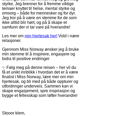
styrke. Jeg brenner for å fremme viktige
temaer knyttet til helse, mental styrke og
omsorg – både for mennesker og for dyr.
Jeg tror på å være en stemme for de som
ikke alltid blir hørt, og på å skape et
samfunn der vi tar vare på hverandre!
Les mer om
min hjertesak her!
Vold i nære
relasjoner.
Gjennom Miss Norway ønsker jeg å bruke
min stemme til å inspirere, engasjere og
bidra til positive endringer
✨ Følg meg på denne reisen – her vil du
få et unikt innblikk i hvordan det er å være
finalist i Miss Norway, lære mer om min
hjertesak, og bli med på både oppturer og
utfordringer underveis. Sammen kan vi
skape engasjement, spre inspirasjon og
bygge et fellesskap som løfter hverandre!
Stooor klem,