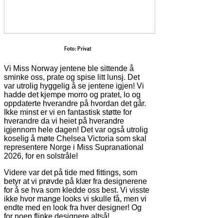
Foto: Privat
Vi Miss Norway jentene ble sittende å
sminke oss, prate og spise litt lunsj. Det
var utrolig hyggelig å se jentene igjen! Vi
hadde det kjempe morro og pratet, lo og
oppdaterte hverandre på hvordan det går.
Ikke minst er vi en fantastisk støtte for
hverandre da vi heiet på hverandre
igjennom hele dagen! Det var også utrolig
koselig å møte Chelsea Victoria som skal
representere Norge i Miss Supranational
2026, for en solstråle!
Videre var det på tide med fittings, som
betyr at vi prøvde på klær fra designerene
for å se hva som kledde oss best. Vi visste
ikke hvor mange looks vi skulle få, men vi
endte med en look fra hver designer! Og
for noen flinke designere altså!