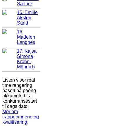
Sæthre
15. Emilie
Akslen
Sand
16.
Madelen
Langnes
17. Kajsa
Simona
Krohn-
Mönnich
Listen viser real
time rangering
basert på poeng
akkumulert fra
konkurransestart
til dags dato.
Mer om
trappetrinnene og
kvalifisering
.