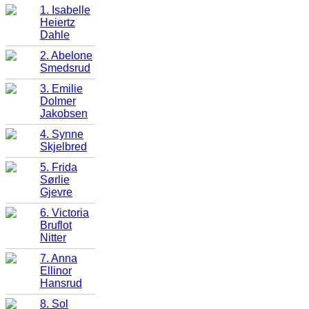
1. Isabelle
Heiertz
Dahle
2. Abelone
Smedsrud
3. Emilie
Dolmer
Jakobsen
4. Synne
Skjelbred
5. Frida
Sørlie
Gjevre
6. Victoria
Bruflot
Nitter
7. Anna
Ellinor
Hansrud
8. Sol