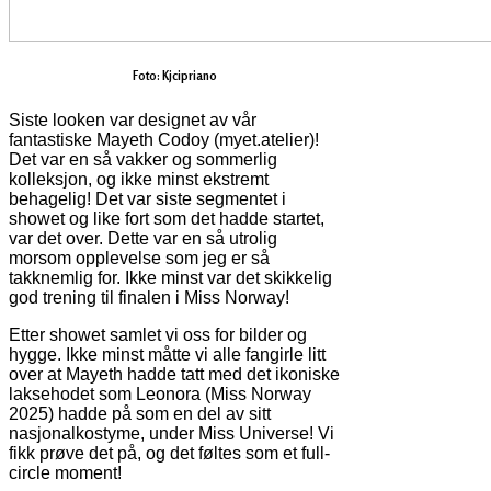
Foto: Kjcipriano
Siste looken var designet av vår
fantastiske Mayeth Codoy (myet.atelier)!
Det var en så vakker og sommerlig
kolleksjon, og ikke minst ekstremt
behagelig! Det var siste segmentet i
showet og like fort som det hadde startet,
var det over. Dette var en så utrolig
morsom opplevelse som jeg er så
takknemlig for. Ikke minst var det skikkelig
god trening til finalen i Miss Norway!
Etter showet samlet vi oss for bilder og
hygge. Ikke minst måtte vi alle fangirle litt
over at Mayeth hadde tatt med det ikoniske
laksehodet som Leonora (Miss Norway
2025) hadde på som en del av sitt
nasjonalkostyme, under Miss Universe! Vi
fikk prøve det på, og det føltes som et full-
circle moment!