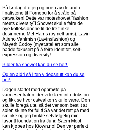
På lørdag dro jeg og noen av de andre
finalistene til Fornebu for å stråle på
catwalken! Dette var moteshowet "fashion
meets diversity"! Showet skulle feire de
nye kolleksjonene til de tre flinke
designerne Mel Harris (bymelharris), Lavin
Atieno Vahlmish (Lavinsfashion) og
Mayeth Codoy (myet.atelier) som alle
hadde fokusert på å feire identitet, self-
expression og diversity!
Bilder fra showet kan du se her!
Og en aldri så liten videosnutt kan du se
her!
Dagen startet med oppmøte på
varmesentralen, der vi fikk en introduksjon
og fikk se hvor catwalken skulle være. Den
skulle foregå ute, så det var som bestilt at
solen skinte for fullt! Så var det rett på med
sminke og jeg brukte selvfølgelig min
favoritt foundation fra Jung Saem Mool,
kan kjøpes hos Ktown.no! Den var perfekt