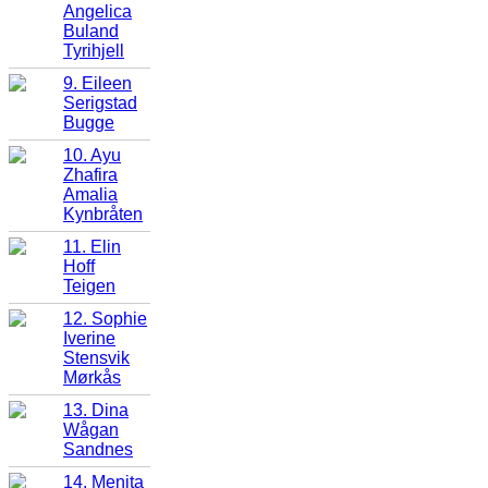
Angelica
Buland
Tyrihjell
9. Eileen
Serigstad
Bugge
10. Ayu
Zhafira
Amalia
Kynbråten
11. Elin
Hoff
Teigen
12. Sophie
Iverine
Stensvik
Mørkås
13. Dina
Wågan
Sandnes
14. Menita