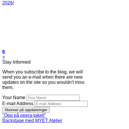
2026!
6
×
Stay Informed
When you subscribe to the blog, we will
send you an e-mail when there are new
updates on the site so you wouldn't miss
them.
Your Name
E-mail Address
Abonner på oppdateringer
"Opp på opera-taket!"
Backstage med MYET Atelier