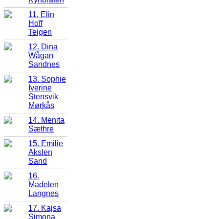
11. Elin
Hoff
Teigen
12. Dina
Wågan
Sandnes
13. Sophie
Iverine
Stensvik
Mørkås
14. Menita
Sæthre
15. Emilie
Akslen
Sand
16.
Madelen
Langnes
17. Kajsa
Simona