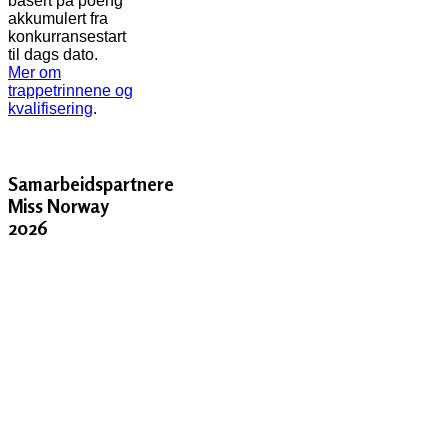
basert på poeng
akkumulert fra
konkurransestart
til dags dato.
Mer om
trappetrinnene og
kvalifisering
.
Samarbeidspartnere
Miss Norway
2026