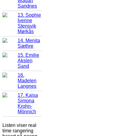
Wågan
Sandnes
13. Sophie
Iverine
Stensvik
Mørkås
14. Menita
Sæthre
15. Emilie
Akslen
Sand
16.
Madelen
Langnes
17. Kajsa
Simona
Krohn-
Mönnich
Listen viser real
time rangering