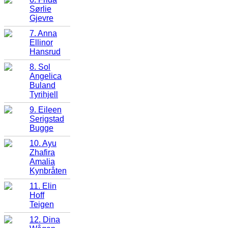
Sørlie
Gjevre
7. Anna
Ellinor
Hansrud
8. Sol
Angelica
Buland
Tyrihjell
9. Eileen
Serigstad
Bugge
10. Ayu
Zhafira
Amalia
Kynbråten
11. Elin
Hoff
Teigen
12. Dina