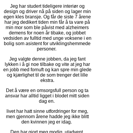
Jeg har studert tideligere interiør og
design og driver nå på siden og lager min
egen kles bransje. Og får de siste 7 årene
har jeg dedikert tiden min får å ta vare på
min mor som ble påvist med alzheimers
demens for noen år tibake, og jobbet
vedsiden av fulltid med unge voksene i en
bolig som asistent for utviklingshemmede
personer.
Jeg valgte denne jobben, da jeg fant
lykken i å gi noe tilbake og vite at jeg har
en jobb med fornuft og kan spre min glede
og kjærlighet til de som trenger det lille
ekstra.
Det å være en omsorgsfull person og ta
ansvar har alltid ligget i blodet mitt siden
dag en.
livet har hatt sinne utfordringer for meg,
men gjennom årene hadde jeg ikke blitt
den kvinnen jeg er idag.
Den har gjort meg modig, utadvent,