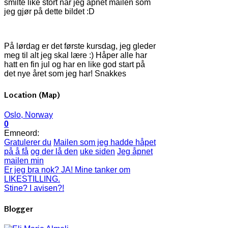
smilte like stort når jeg åpnet mailen som
jeg gjør på dette bildet :D
På lørdag er det første kursdag, jeg gleder
meg til alt jeg skal lære :) Håper alle har
hatt en fin jul og har en like god start på
det nye året som jeg har! Snakkes
Location (Map)
Oslo, Norway
0
Emneord:
Gratulerer du
Mailen som jeg hadde håpet
på å få
og der lå den
uke siden
Jeg åpnet
mailen min
Er jeg bra nok? JA! Mine tanker om
LIKESTILLING.
Stine? I avisen?!
Blogger