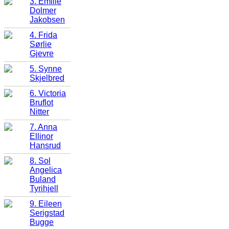
3. Emilie
Dolmer
Jakobsen
4. Frida
Sørlie
Gjevre
5. Synne
Skjelbred
6. Victoria
Bruflot
Nitter
7. Anna
Ellinor
Hansrud
8. Sol
Angelica
Buland
Tyrihjell
9. Eileen
Serigstad
Bugge