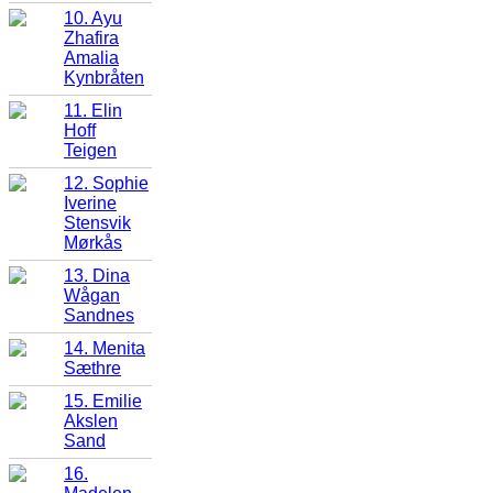
10. Ayu
Zhafira
Amalia
Kynbråten
11. Elin
Hoff
Teigen
12. Sophie
Iverine
Stensvik
Mørkås
13. Dina
Wågan
Sandnes
14. Menita
Sæthre
15. Emilie
Akslen
Sand
16.