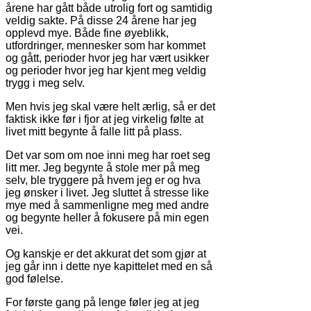
årene har gått både utrolig fort og samtidig
veldig sakte. På disse 24 årene har jeg
opplevd mye. Både fine øyeblikk,
utfordringer, mennesker som har kommet
og gått, perioder hvor jeg har vært usikker
og perioder hvor jeg har kjent meg veldig
trygg i meg selv.
Men hvis jeg skal være helt ærlig, så er det
faktisk ikke før i fjor at jeg virkelig følte at
livet mitt begynte å falle litt på plass.
Det var som om noe inni meg har roet seg
litt mer. Jeg begynte å stole mer på meg
selv, ble tryggere på hvem jeg er og hva
jeg ønsker i livet. Jeg sluttet å stresse like
mye med å sammenligne meg med andre
og begynte heller å fokusere på min egen
vei.
Og kanskje er det akkurat det som gjør at
jeg går inn i dette nye kapittelet med en så
god følelse.
For første gang på lenge føler jeg at jeg