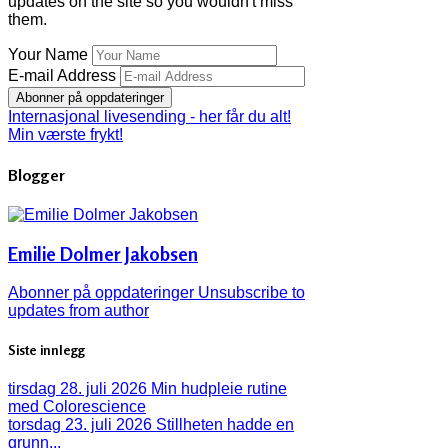
updates on the site so you wouldn't miss
them.
Your Name
E-mail Address
Abonner på oppdateringer
Internasjonal livesending - her får du alt!
Min værste frykt!
Blogger
Emilie Dolmer Jakobsen
Abonner på oppdateringer
Unsubscribe to
updates from author
Siste innlegg
tirsdag 28. juli 2026
Min hudpleie rutine
med Colorescience
torsdag 23. juli 2026
Stillheten hadde en
grunn...