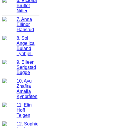
6. Victoria
Bruflot
Nitter
7. Anna
Ellinor
Hansrud
8. Sol
Angelica
Buland
Tyrihjell
9. Eileen
Serigstad
Bugge
10. Ayu
Zhafira
Amalia
Kynbråten
11. Elin
Hoff
Teigen
12. Sophie