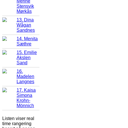
Iverine
Stensvik
Mørkås
13. Dina
Wågan
Sandnes
14. Menita
Sæthre
15. Emilie
Akslen
Sand
16.
Madelen
Langnes
17. Kajsa
Simona
Krohn-
Mönnich
Listen viser real
time rangering