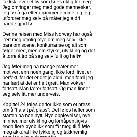
faktisk lever et liv som føles riktig for meg.
Jeg omringer meg med gode mennesker,
jeg tør å gå etter drømmene mine, og jeg
utfordrer meg selv på måter jeg aldri
hadde gjort før.
Denne reisen med Miss Norway har også
lært meg utrolig mye om meg selv. Ikke
bare om scene, konkurranse og alt som
følger med, men om styrke, utvikling og det
å tørre å tro på seg selv fullt og helt♥
Jeg føler meg på mange måter mer
motivert enn noen gang. Ikke fordi livet er
perfekt, for det er det jo aldri, men fordi jeg
har lært at det er helt greit. Man vokser
fortsatt. Man lærer fortsatt. Og man finner
seg selv litt mer underveis.
Kapittel 24 føles derfor ikke som et press
om å “ha alt på plass”. Det føles heller som
starten på noe nytt. Nye opplevelser, nye
minner, mer utvikling og forhåpentligvis
enda flere øyeblikk som får meg til å føle
meg akkurat like lykkelig og takknemlig