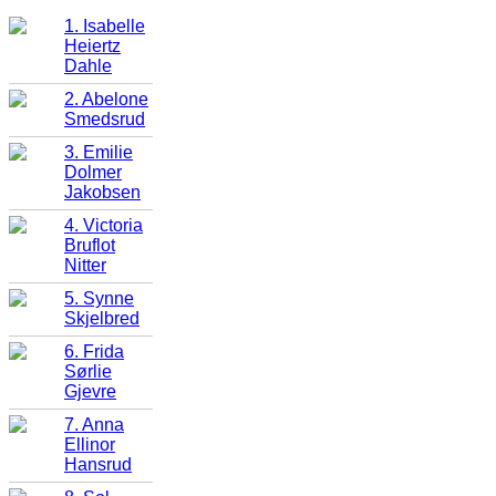
1. Isabelle
Heiertz
Dahle
2. Abelone
Smedsrud
3. Emilie
Dolmer
Jakobsen
4. Victoria
Bruflot
Nitter
5. Synne
Skjelbred
6. Frida
Sørlie
Gjevre
7. Anna
Ellinor
Hansrud