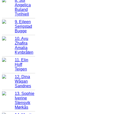
8. Sol
Angelica
Buland
Tyrihjell
9. Eileen
Serigstad
Bugge
10. Ayu
Zhafira
Amalia
Kynbråten
11. Elin
Hoff
Teigen
12. Dina
Wågan
Sandnes
13. Sophie
Iverine
Stensvik
Mørkås