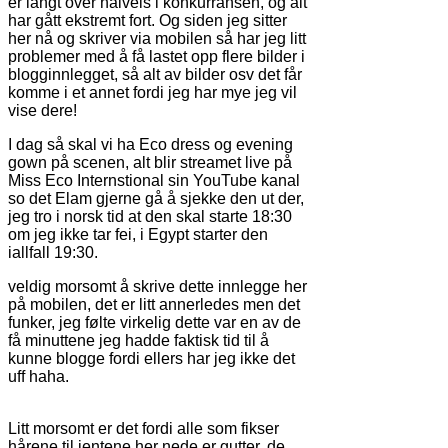
er langt over halveis i konkurransen, og alt
har gått ekstremt fort. Og siden jeg sitter
her nå og skriver via mobilen så har jeg litt
problemer med å få lastet opp flere bilder i
blogginnlegget, så alt av bilder osv det får
komme i et annet fordi jeg har mye jeg vil
vise dere!
I dag så skal vi ha Eco dress og evening
gown på scenen, alt blir streamet live på
Miss Eco Internstional sin YouTube kanal
so det Elam gjerne gå å sjekke den ut der,
jeg tro i norsk tid at den skal starte 18:30
om jeg ikke tar fei, i Egypt starter den
iallfall 19:30.
veldig morsomt å skrive dette innlegge her
på mobilen, det er litt annerledes men det
funker, jeg følte virkelig dette var en av de
få minuttene jeg hadde faktisk tid til å
kunne blogge fordi ellers har jeg ikke det
uff haha.
Litt morsomt er det fordi alle som fikser
hårene til jentene her nede er gutter, de