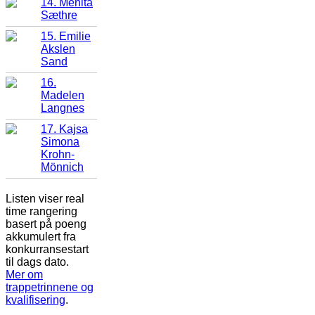
14. Menita
Sæthre
15. Emilie
Akslen
Sand
16.
Madelen
Langnes
17. Kajsa
Simona
Krohn-
Mönnich
Listen viser real
time rangering
basert på poeng
akkumulert fra
konkurransestart
til dags dato.
Mer om
trappetrinnene og
kvalifisering
.