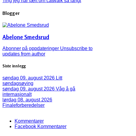
Ting jeg har lært om catwalk så langt
Blogger
Abelone Smedsrud
Abonner på oppdateringer
Unsubscribe to
updates from author
Siste innlegg
søndag 09. august 2026
Litt
søndagsøving
søndag 09. august 2026
Våg å gå
internasjonalt
lørdag 08. august 2026
Finaleforberedelser
Kommentarer
Facebook Kommentarer