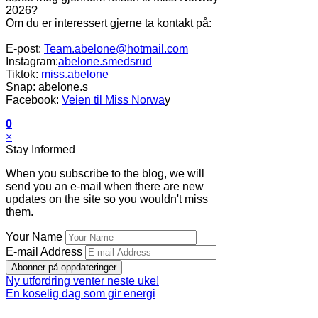
2026?
Om du er interessert gjerne ta kontakt på:
E-post:
Team.abelone@hotmail.com
Instagram:
abelone.smedsrud
Tiktok:
miss.abelone
Snap: abelone.s
Facebook:
Veien til Miss Norwa
y
0
×
Stay Informed
When you subscribe to the blog, we will
send you an e-mail when there are new
updates on the site so you wouldn't miss
them.
Your Name
E-mail Address
Abonner på oppdateringer
Ny utfordring venter neste uke!
En koselig dag som gir energi