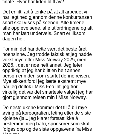
finale. Hvor har tiden blitt av?
Det er litt rart å tenke på at alt arbeidet vi
har lagt ned gjennom denne konkurransen
snart skal vises på scenen. Alle timene,
alle opplevelsene, alle utfordringene og alt
man har lært underveis. Snart er liksom
dagen her.
For min del har dette vært det beste året
noensinne. Jeg trodde faktisk at jeg hadde
vokst mye etter Miss Norway 2025, men
2026... det er noe helt annet. Jeg føler
oppriktig at jeg har blitt en helt annen
person enn den som startet denne reisen.
Mye sikkert fordi jeg lærte ekstremt mye
når jeg deltok i Miss Eco Int, jeg tror
virkelig det var det smarteste valget jeg har
gjort gjennom reisen min i Miss Norway.
De neste ukene kommer det til å bli mye
øving på koreografien, leting etter de siste
kjolene (ja... jeg klarer fortsatt ikke å
bestemme meg hah), sponsorer som skal
følges opp og de siste oppgavene fra Miss