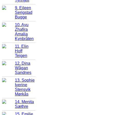
Tyrihjell
9. Eileen
Serigstad
Bugge
10. Ayu
Zhafira
Amalia
Kynbråten
11. Elin
Hoff
Teigen
12. Dina
Wågan
Sandnes
13. Sophie
Iverine
Stensvik
Mørkås
14. Menita
Sæthre
15. Emilie