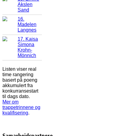
Akslen
Sand
16.
Madelen
Langnes
17. Kajsa
Simona
Krohn-
Mönnich
Listen viser real
time rangering
basert på poeng
akkumulert fra
konkurransestart
til dags dato.
Mer om
trappetrinnene og
kvalifisering
.
Samarbeidspartnere