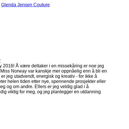
Glenda Jensen Couture
r
y 2016! Å være deltaker i en missekåring er noe jeg
 være Miss Norway var kanskje mer oppnåelig enn å bli en
r jeg utadvendt, energisk og kreativ - for ikke å
eter helen tiden etter nye, spennende prosjekter eller
g og om andre. Ellers er jeg veldig glad i å
veldig viktig for meg, og jeg planlegger en utdanning