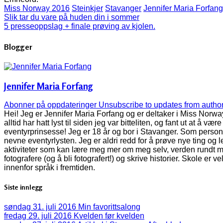
Miss Norway 2016
Steinkjer
Stavanger
Jennifer Maria Forfang
Slik tar du vare på huden din i sommer
5 presseoppslag + finale prøving av kjolen.
Blogger
Jennifer Maria Forfang
Abonner på oppdateringer
Unsubscribe to updates from autho
Hei! Jeg er Jennifer Maria Forfang og er deltaker i Miss Norwa
alltid har hatt lyst til siden jeg var bitteliten, og fant ut at å
eventyrprinsesse! Jeg er 18 år og bor i Stavanger. Som person e
nevne eventyrlysten. Jeg er aldri redd for å prøve nye ting og l
aktiviteter som kan lære meg mer om meg selv, verden rundt me
fotografere (og å bli fotografert!) og skrive historier. Skole er 
innenfor språk i fremtiden.
Siste innlegg
søndag 31. juli 2016
Min favorittsalong
fredag 29. juli 2016
Kvelden før kvelden