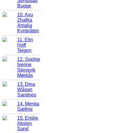
Serigstad
Bugge
10. Ayu
Zhafira
Amalia
Kynbråten
11. Elin
Hoff
Teigen
12. Sophie
Iverine
Stensvik
Mørkås
13. Dina
Wågan
Sandnes
14. Menita
Sæthre
15. Emilie
Akslen
Sand