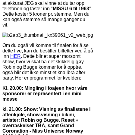
at akkurat JEG skal vinne at du tar opp
telefonen og taster inn "
MISSU 6 til 1963
".
Dette koster 5 kroner pr. stemme. Men du
kan også stemme så mange ganger du
vil.
Om du også vil komme til finalen for å se
dette live, kan du bestiller billetter ved å gå
inn
HER
. Dette blir et super morsomt
show, hvor vi skal ha det skikkelig gøy.
Robin og Bugge kommer for å opptre,
også blir det ikke minst et knallbra after
party. Her er programmet for kvelden:
Kl. 20.00: Mingling i foajeen hvor våre
sponsorer er representert i en mini-
messe
kl. 21.00: Show: Visning av finalistene i
aftenkjole, show-visning i bikini,
artister: Robin og Bugge, Reset +
overraskelser TBA, samt Grand
Coronation - Miss Universe Norway