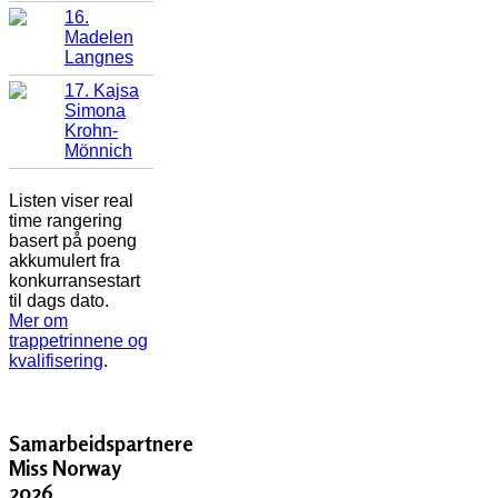
16.
Madelen
Langnes
17. Kajsa
Simona
Krohn-
Mönnich
Listen viser real
time rangering
basert på poeng
akkumulert fra
konkurransestart
til dags dato.
Mer om
trappetrinnene og
kvalifisering
.
Samarbeidspartnere
Miss Norway
2026