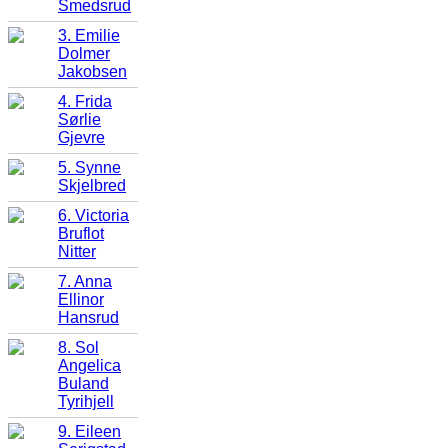
Smedsrud
3. Emilie
Dolmer
Jakobsen
4. Frida
Sørlie
Gjevre
5. Synne
Skjelbred
6. Victoria
Bruflot
Nitter
7. Anna
Ellinor
Hansrud
8. Sol
Angelica
Buland
Tyrihjell
9. Eileen