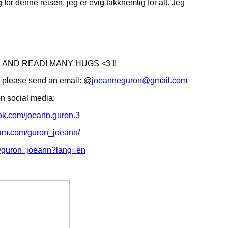
 for denne reisen, jeg er evig takknemlig for alt. Jeg
AND READ! MANY HUGS <3 !!
, please send an email: @
joeanneguron@gmail.com
n social media:
ok.com/joeann.guron.3
ram.com/guron_joeann/
/@guron_joeann?lang=en