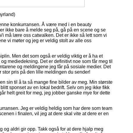
yrland)
i denne konkurransen. Å være med i en beauty
t er ikke bare å melde seg på, gå på en scene og se
i må lære oss catwalken. Det er ikke så lett som vi
ene vi møter og jeg er veldig stolt av alle oss
iplin. Men det som også er veldig viktig er å ha et
 og mediedekning. Det er definitivt noe som får meg til
tarene og meldingene jeg får på sosiale medier. Det
r stor pris på den lille meldingen du sender!
en sin til å ta så mange fine bilder av meg. Min største
blitt sponset av en lokal bedrift. Selv om jeg ikke fikk
år helt greit for meg, jeg jobber ganske mye for dette
nkurransen. Jeg er veldig heldig som har dere som team
cenen i finalen, vil jeg at dere skal vite at dere er en
meg og aldri gir opp. Takk også for at dere hjalp meg