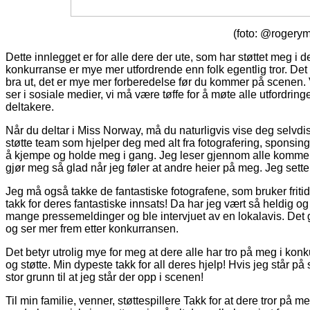
(foto: @rogerym
Dette innlegget er for alle dere der ute, som har støttet meg 
konkurranse er mye mer utfordrende enn folk egentlig tror. De
bra ut, det er mye mer forberedelse før du kommer på scenen. V
ser i sosiale medier, vi må være tøffe for å møte alle utfordring
deltakere.
Når du deltar i Miss Norway, må du naturligvis vise deg selvdis
støtte team som hjelper deg med alt fra fotografering, sponsing
å kjempe og holde meg i gang. Jeg leser gjennom alle kommen
gjør meg så glad når jeg føler at andre heier på meg. Jeg sette
Jeg må også takke de fantastiske fotografene, som bruker fritid
takk for deres fantastiske innsats! Da har jeg vært så heldig og 
mange pressemeldinger og ble intervjuet av en lokalavis. Det g
og ser mer frem etter konkurransen.
Det betyr utrolig mye for meg at dere alle har tro på meg i ko
og støtte. Min dypeste takk for all deres hjelp! Hvis jeg står på s
stor grunn til at jeg står der opp i scenen!
Til min familie, venner, støttespillere Takk for at dere tror på 