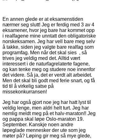
En annen glede er at eksamenstiden
nærmer seg slutt! Jeg er ferdig med 3 av 4
eksamener, hvor jeg bare har kommet opp
i realfagene mine unntatt den obligatoriske
norskeksamen. Jeg har vell bare meg selv
å takke, siden jeg valgte bare realfag som
programfag. Men når det skal sies , så
trives jeg veldig med det. Alltid vært
interessert i de naturfagrelaterte fagene,
og kan tenke meg og studere noe innenfor
det videre. Så ja, det er verdt alt arbeidet.
Men det skal bli godt med ferie snart, og få
tid til å virkelig satse på
missekonkurransen!
Jeg har også gjort noe jeg har hatt lyst til
veldig lenge, men aldri helt turt. Jeg har
nemlig meldt meg på et halv-maraton!! Jeg
og pappa skal løpe Oslo-maraton 19.
September. Kanskje noen andre
løpeglade mennesker der ute som jeg
møter på? Løping gir meg så mye glede,