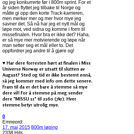
og jeg konkurrerte før i 800m sprint. For et
år siden flyttet jeg tilbake til Norge og
måtte gi opp den korte Track-karrieren,
men merker mer og mer hvor mye jeg
savner det. Så nå har jeg et nytt mål og
løpe mot, ved sidna og komme i form til
missefinalen. Hvor bra er ikke det? Haha,
er så mye mer motvierende og løpe når
man setter seg et mål eller to. Det
oppfordrer jeg andre til å gjøre og!
♥ Har dere forresten hørt at finalen i Miss
Universe Norway er utsatt til slutten av
August? Sted og tid er ikke bestemt ennå,
så jeg kommer med info om dette senere.
Fram til da er det bare å stemme så mye
dere vil! For å stemme på meg sender
dere "MISSU 11" til 2160 (7kr). Hver
stemme betyr utrolig mye.
0
Emneord:
17. mai
2015
800m løping
2338 Hits