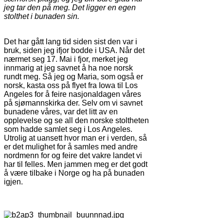
jeg tar den på meg. Det ligger en egen
stolthet i bunaden sin.
Det har gått lang tid siden sist den var i
bruk, siden jeg ifjor bodde i USA. Når det
nærmet seg 17. Mai i fjor, merket jeg
innmarig at jeg savnet å ha noe norsk
rundt meg. Så jeg og Maria, som også er
norsk, kasta oss på flyet fra Iowa til Los
Angeles for å feire nasjonaldagen våres
på sjømannskirka der. Selv om vi savnet
bunadene våres, var det litt av en
opplevelse og se all den norske stoltheten
som hadde samlet seg i Los Angeles.
Utrolig at uansett hvor man er i verden, så
er det mulighet for å samles med andre
nordmenn for og feire det vakre landet vi
har til felles. Men jammen meg er det godt
å være tilbake i Norge og ha på bunaden
igjen.