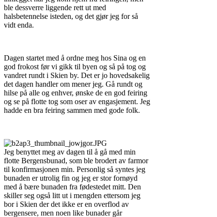
ble dessverre liggende rett ut med
halsbetennelse isteden, og det gjør jeg for så
vidt enda.
Dagen startet med å ordne meg hos Sina og en
god frokost før vi gikk til byen og så på tog og
vandret rundt i Skien by. Det er jo hovedsakelig
det dagen handler om mener jeg. Gå rundt og
hilse på alle og enhver, ønske de en god feiring
og se på flotte tog som oser av engasjement. Jeg
hadde en bra feiring sammen med gode folk.
Jeg benyttet meg av dagen til å gå med min
flotte Bergensbunad, som ble brodert av farmor
til konfirmasjonen min. Personlig så syntes jeg
bunaden er utrolig fin og jeg er stor fornøyd
med å bære bunaden fra fødestedet mitt. Den
skiller seg også litt ut i mengden ettersom jeg
bor i Skien der det ikke er en overflod av
bergensere, men noen like bunader går