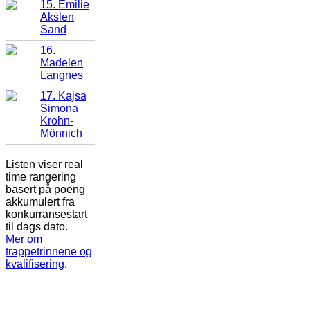
15. Emilie
Akslen
Sand
16.
Madelen
Langnes
17. Kajsa
Simona
Krohn-
Mönnich
Listen viser real
time rangering
basert på poeng
akkumulert fra
konkurransestart
til dags dato.
Mer om
trappetrinnene og
kvalifisering
.