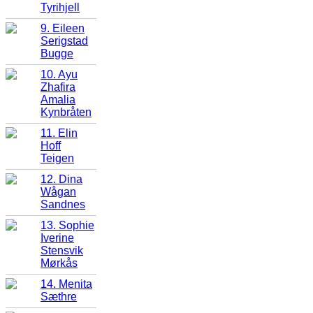
Tyrihjell
9. Eileen
Serigstad
Bugge
10. Ayu
Zhafira
Amalia
Kynbråten
11. Elin
Hoff
Teigen
12. Dina
Wågan
Sandnes
13. Sophie
Iverine
Stensvik
Mørkås
14. Menita
Sæthre