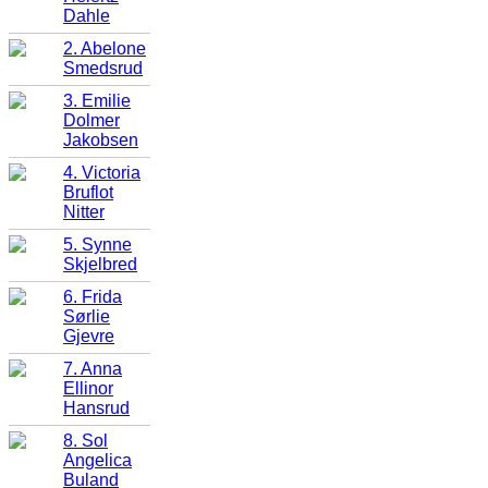
Dahle
2. Abelone
Smedsrud
3. Emilie
Dolmer
Jakobsen
4. Victoria
Bruflot
Nitter
5. Synne
Skjelbred
6. Frida
Sørlie
Gjevre
7. Anna
Ellinor
Hansrud
8. Sol
Angelica
Buland