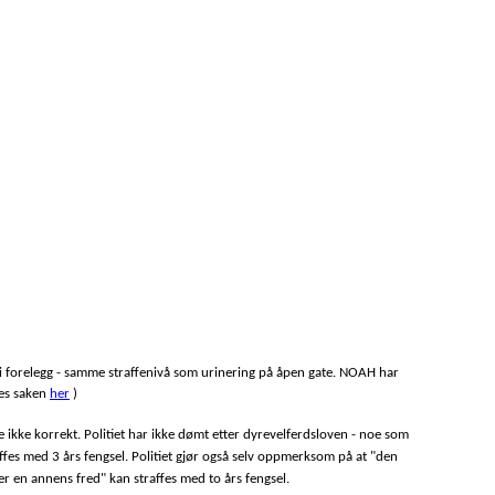
 i forelegg - samme straffenivå som urinering på åpen gate. NOAH har
Les saken
her
)
te ikke korrekt. Politiet har ikke dømt etter dyrevelferdsloven - noe som
affes med 3 års fengsel. Politiet gjør også selv oppmerksom på at "den
 en annens fred" kan straffes med to års fengsel.