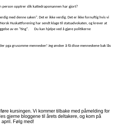
 en person opptrer slik kattedrapsmannen har gjort?
 ferdig med denne saken". Det er ikke verdig. Det er ikke fornuftig hvis vi
Norsk Huskattforening har sendt klage til statsadvokaten, og krever at
ggelse av en "ting". Du kan hjelpe ved å gjøre politikerne
 lider pga grusomme mennesker! Jeg ønsker å få disse menneskene bak lås
ullføre kursingen. Vi kommer tilbake med påmelding for
, les gjerne bloggene til årets deltakere, og kom på
i april. Følg med!