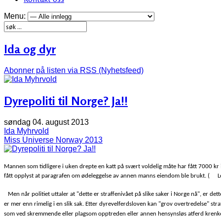
Menu:
Ida og dyr
Abonner på listen via RSS (Nyhetsfeed)
Dyrepoliti til Norge? Ja!!
søndag 04. august 2013
Ida Myhrvold
Miss Universe Norway 2013
Mannen som tidligere i uken drepte en katt på svært voldelig måte har fått 7000 kr
fått opplyst at paragrafen om ødeleggelse av annen manns eiendom ble brukt. ( 
Men når politiet uttaler at "dette er straffenivået på slike saker i Norge nå", er det
er mer enn rimelig i en slik sak. Etter dyrevelferdsloven kan "grov overtredelse" str
som ved skremmende eller plagsom opptreden eller annen hensynsløs atferd krenker