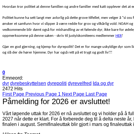
Hvordan tror politiet at denne familien og andre familier med katt opplever det at
Politiet kunne ha sett langt mer avlorlig på dette grove tilfellet, men velger å "si oss
ønsker et samfunn hvor vi slipper å være redde for grov og vilkårlig vold. NOAH og 
vedkommende blir dømt også for mishandling av et følende dyr, ikke bare for ødele
oppmerksomme på denne saken - skriv til justyiskomiteens medlemmer
HER
!
Gjør en god gjerning, og kjemp for dyrepoliti! Det er for mange uskyldige dyr som
og slå der de hører hjemme. Dyr har også rett på et trygt og godt liv!!!
0
Emneord:
dyr
dyrebeskyttelsen
dyrepoliti
dyrevelfred
Ida og dyr
2472 Hits
First Page
Previous Page
1
Next Page
Last Page
Påmelding for 2026 er avsluttet!
Vårt løpende uttak for 2026 er nå avsluttet og vi holder på å f
2027 når dette er klart. For å forberede deg til å delta neste år
finalen i august. Semifinaleuttak blir gjort i mars og finaleuttak 