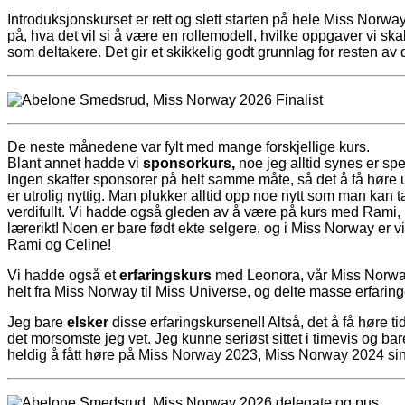
Introduksjonskurset er rett og slett starten på hele Miss Norwa
på, hva det vil si å være en rollemodell, hvilke oppgaver vi sk
som deltakere. Det gir et skikkelig godt grunnlag for resten av
De neste månedene var fylt med mange forskjellige kurs.
Blant annet hadde vi
sponsorkurs,
noe jeg alltid synes er sp
Ingen skaffer sponsorer på helt samme måte, så det å få høre 
er utrolig nyttig. Man plukker alltid opp noe nytt som man kan 
verdifullt. Vi hadde også gleden av å være på kurs med Rami,
lærerikt! Noen er bare født ekte selgere, og i Miss Norway er 
Rami og Celine!
Vi hadde også et
erfaringskurs
med Leonora, vår Miss Norway
helt fra Miss Norway til Miss Universe, og delte masse erfarin
Jeg bare
elsker
disse erfaringskursene!! Altså, det å få høre ti
det morsomste jeg vet. Jeg kunne seriøst sittet i timevis og bar
heldig å fått høre på Miss Norway 2023, Miss Norway 2024 sin