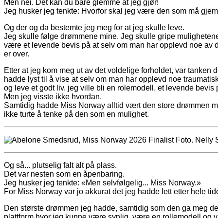
Men nei. Det kan du bare glemme at jeg gjør!
Jeg husker jeg tenkte: Hvorfor skal jeg være den som må gj
Og der og da bestemte jeg meg for at jeg skulle leve.
Jeg skulle følge drømmene mine. Jeg skulle gripe mulighetene
være et levende bevis på at selv om man har opplevd noe av det 
er over.
Etter at jeg kom meg ut av det voldelige forholdet, var tanken d
hadde lyst til å vise at selv om man har opplevd noe traumatis
og leve et godt liv. jeg ville bli en rolemodell, et levende b
Men jeg visste ikke hvordan.
Samtidig hadde Miss Norway alltid vært den store drømmen mi
ikke turte å tenke på den som en mulighet.
Og så... plutselig falt alt på plass.
Det var nesten som en åpenbaring.
Jeg husker jeg tenkte: «Men selvfølgelig... Miss Norway.»
For Miss Norway var jo akkurat det jeg hadde lett etter hele tid
Den største drømmen jeg hadde, samtidig som den ga meg den p
plattform hvor jeg kunne være synlig, være en rollemodell og vi