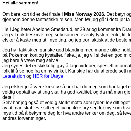
Hei alle sammen!
Om bare kort tid er det finale i
Miss Norway 2026.
Det betyr og
gjennom denne fantastiske reisen. Men før jeg går i detaljer l
Hei! Jeg heter Abelone Smedsrud, er 29 år og kommer fra Dr
Jeg vil nok beskrive meg selv som en eventyrlysten jente, litt 
elsker å kaste meg ut i nye ting, og jeg tror faktisk at de bes
Jeg har faktisk en ganske god blanding med mange ulike hobb
på Pokemon kort og kystaller, fiske..ja, jeg vil si det en god mix
jeg bare å være meg selv ♥
Jeg synes det er skikkelig gøy å lage videoer, spesielt informa
folk til å se noe fra en ny vinkel. Kanskje har du allerede sett
Leteaksjon
og
HER for Utøya
Jeg elsker jo å være kreativ så her har du meg som har laget e
veldig opptatt av at ting skal ha god kvalitet, og da må man gjer
detail"
Selv har jeg også et veldig sterkt motto som lyder: lev ditt eget 
av at man skal leve sitt eget liv og ikke bry seg for mye om hv
mye tid på å bekymre deg for hva andre tenker om deg, så lever du
andres forventninger.