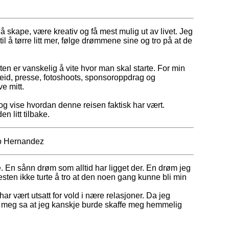
å skape, være kreativ og få mest mulig ut av livet. Jeg
 å tørre litt mer, følge drømmene sine og tro på at de
esten er vanskelig å vite hvor man skal starte. For min
arbeid, presse, fotoshoots, sponsoroppdrag og
ve mitt.
n og vise hvordan denne reisen faktisk har vært.
n litt tilbake.
 En sånn drøm som alltid har ligget der. En drøm jeg
esten ikke turte å tro at den noen gang kunne bli min
ar vært utsatt for vold i nære relasjoner. Da jeg
dt meg sa at jeg kanskje burde skaffe meg hemmelig