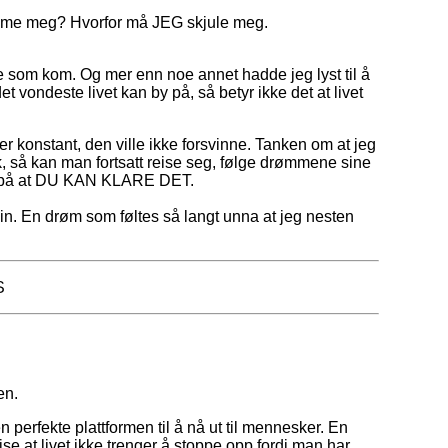
emme meg? Hvorfor må JEG skjule meg.
 som kom. Og mer enn noe annet hadde jeg lyst til å
vondeste livet kan by på, så betyr ikke det at livet
er konstant, den ville ikke forsvinne. Tanken om at jeg
k, så kan man fortsatt reise seg, følge drømmene sine
evis på at DU KAN KLARE DET.
n. En drøm som føltes så langt unna at jeg nesten
en.
erfekte plattformen til å nå ut til mennesker. En
se at livet ikke trenger å stoppe opp fordi man har