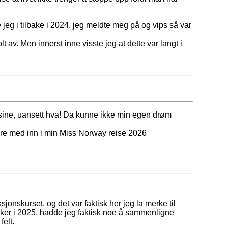
jeg i tilbake i 2024, jeg meldte meg på og vips så var
t av. Men innerst inne visste jeg at dette var langt i
e sine, uansett hva! Da kunne ikke min egen drøm
 dere med inn i min Miss Norway reise 2026
jonskurset, og det var faktisk her jeg la merke til
aker i 2025, hadde jeg faktisk noe å sammenligne
felt.