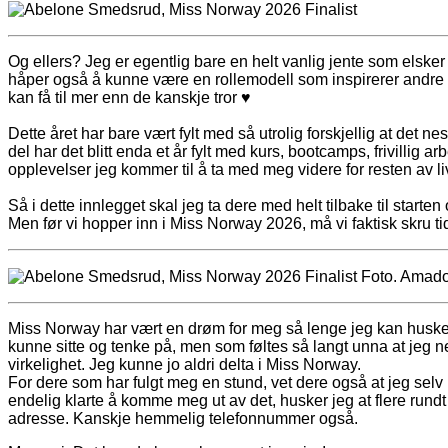
Og ellers? Jeg er egentlig bare en helt vanlig jente som elsker 
håper også å kunne være en rollemodell som inspirerer andre til
kan få til mer enn de kanskje tror ♥
Dette året har bare vært fylt med så utrolig forskjellig at det n
del har det blitt enda et år fylt med kurs, bootcamps, frivillig 
opplevelser jeg kommer til å ta med meg videre for resten av li
Så i dette innlegget skal jeg ta dere med helt tilbake til starte
Men før vi hopper inn i Miss Norway 2026, må vi faktisk skru tide
Miss Norway har vært en drøm for meg så lenge jeg kan huske.
kunne sitte og tenke på, men som føltes så langt unna at jeg n
virkelighet. Jeg kunne jo aldri delta i Miss Norway.
For dere som har fulgt meg en stund, vet dere også at jeg selv h
endelig klarte å komme meg ut av det, husker jeg at flere run
adresse. Kanskje hemmelig telefonnummer også.