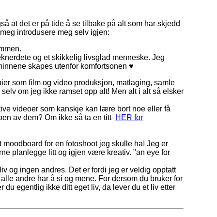
så at det er på tide å se tilbake på alt som har skjedd
a meg introdusere meg selv igjen:
ammen.
teknerdete og et skikkelig livsglad menneske. Jeg
te minnene skapes utenfor komfortsonen ♥
ier som film og video produksjon, matlaging, samle
 selv om jeg ikke ramset opp alt! Men alt i alt så elsker
tive videoer som kanskje kan lære bort noe eller få
 noen av dem? Om ikke så ta en titt
HER for
t moodboard for en fotoshoot jeg skulle ha! Jeg er
ne planlegge litt og igjen være kreativ. "an eye for
liv og ingen andres. Det er fordi jeg er veldig opptatt
a alle andre har å si og mene. For dersom du bruker for
 egentlig ikke ditt eget liv, da lever du et liv etter