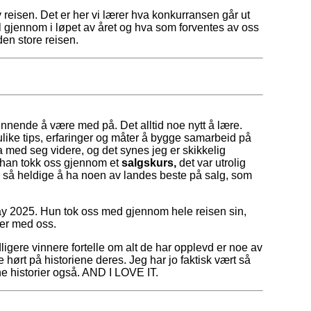
y reisen. Det er her vi lærer hva konkurransen går ut
al gjennom i løpet av året og hva som forventes av oss
 den store reisen.
ennende å være med på. Det alltid noe nytt å lære.
ulike tips, erfaringer og måter å bygge samarbeid på
ta med seg videre, og det synes jeg er skikkelig
 han tokk oss gjennom et
salgskurs,
det var utrolig
vi så heldige å ha noen av landes beste på salg, som
 2025. Hun tok oss med gjennom hele reisen sin,
ger med oss.
dligere vinnere fortelle om alt de har opplevd er noe av
e hørt på historiene deres. Jeg har jo faktisk vært så
e historier også. AND I LOVE IT.