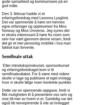
gode samarbeid og kommunisere på en
god måte.
Den 3. februar hadde vi et
erfaringsforedrag med Leonora Lysglimt.
Det var spennende å høre om hennes
egne erfaringer og opplevelser fra Miss
Norway og Miss Universe. Jeg synes det
er ekstra interessant å høre fra noen som
selv har vært gjennom denne reisen, fordi
det gir et mer personlig innblikk i hva man
faktisk kan forvente.
Semifinale uttak
Etter introduksjonskurset, sponsorkurset
og erfaringsforedraget kom vi til
semifinaleuttaket. For å være med videre
skulle vi lage og publisere et eget innlegg
hvor vi skulle følge noen konkrete punkter.
Dette var en spennende oppgave, fordi vi
fikk muligheten til å presentere oss selv og
vise litt mer av hvem vi er. Samtidig var det
også litt nervepirrende å vite at innlegget