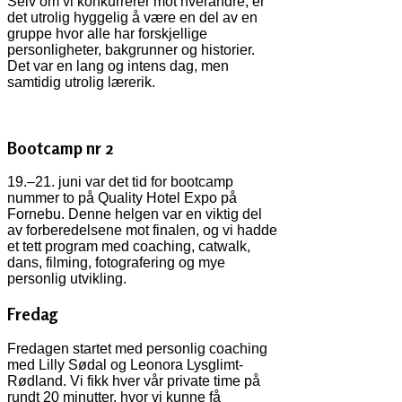
Selv om vi konkurrerer mot hverandre, er
det utrolig hyggelig å være en del av en
gruppe hvor alle har forskjellige
personligheter, bakgrunner og historier.
Det var en lang og intens dag, men
samtidig utrolig lærerik.
Bootcamp nr 2
19.–21. juni var det tid for bootcamp
nummer to på Quality Hotel Expo på
Fornebu. Denne helgen var en viktig del
av forberedelsene mot finalen, og vi hadde
et tett program med coaching, catwalk,
dans, filming, fotografering og mye
personlig utvikling.
Fredag
Fredagen startet med personlig coaching
med Lilly Sødal og Leonora Lysglimt-
Rødland. Vi fikk hver vår private time på
rundt 20 minutter, hvor vi kunne få