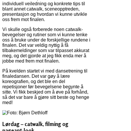
individuell veiledning og konkrete tips til
blant annet catwalk, sceneopptreden,
presentasjon og hvordan vi kunne utvikle
oss frem mot finalen.
Vi skulle også forberede noen catwalk-
bevegelser og rutiner som vi kunne tenke
oss å bruke under de forskjellige rundene i
finalen. Det var veldig nyttig å få
tilbakemeldinger som var tilpasset akkurat
meg, og det gjorde at jeg fikk enda mer å
jobbe med frem mot finalen.
På kvelden startet vi med dansetrening til
finaledansen. Det var gøy å lære
koreografien, og det ble en del
repetisjoner før bevegelsene begynte å
sitte. Vi fikk beskjed om å øve på forhånd,
så det var bare å gjøre sitt beste og henge
med!
Lørdag – catwalk, filming og
pageant-look