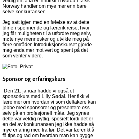
veldig fint å få et innblikk i hvordan Miss
Norway handler om mye mer enn bare
selve konkurransen.
Jeg satt igjen med en følelse av at dette
blir en spennende og lærerik reise, hvor
jeg får muligheten til å utfordre meg selv,
møte nye mennesker og utvikle meg på
flere områder. Introduksjonskurset gjorde
meg enda mer motivert og spent på det
som venter videre.
Sponsor og erfaringskurs
Den 21. januar hadde vi også et
sponsorkurs med Lilly Sødal. Her fikk vi
lære mer om hvordan vi som deltakere kan
jobbe med sponsorer og presentere oss
selv på en profesjonell måte. Jeg synes
dette var veldig nyttig, spesielt fordi det er
en del av konkurransen jeg ikke hadde så
mye erfaring med fra før. Det var lærerikt å
få tips og råd om hvordan man kan bygge