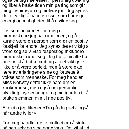
også veldig interessert i personlig utvikling
og liker å bruke tiden min på ting som gir
meg inspirasjon og motivasjon. Jeg synes
det er viktig å ha interesser som både gir
energi og muligheten til å utvikle seg.
Det som betyr mest for meg er
menneskene jeg har rundt meg, og å
kunne være en person som gjør en positiv
forskjell for andre. Jeg synes det er viktig å
være seg selv, vise respekt og inkludere
mennesker rundt seg. Jeg tror at vi alle har
noe unikt å bidra med, og at det viktigste
ikke er å være perfekt, men å være ekte,
lære av erfaringene sine og fortsette å
vokse som menneske. For meg handler
Miss Norway derfor ikke bare om en
konkurranse, men også om personlig
utvikling, nye erfaringer og muligheten til å
bruke stemmen min til noe positivt!
Et motto jeg liker er «Tro på deg selv, også
når andre tviler.»
For meg handler dette mottoet om å stole
på seg selv og sine egne valg. Det vil alltid