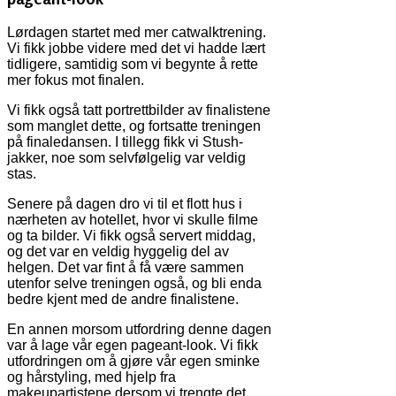
Lørdagen startet med mer catwalktrening.
Vi fikk jobbe videre med det vi hadde lært
tidligere, samtidig som vi begynte å rette
mer fokus mot finalen.
Vi fikk også tatt portrettbilder av finalistene
som manglet dette, og fortsatte treningen
på finaledansen. I tillegg fikk vi Stush-
jakker, noe som selvfølgelig var veldig
stas.
Senere på dagen dro vi til et flott hus i
nærheten av hotellet, hvor vi skulle filme
og ta bilder. Vi fikk også servert middag,
og det var en veldig hyggelig del av
helgen. Det var fint å få være sammen
utenfor selve treningen også, og bli enda
bedre kjent med de andre finalistene.
En annen morsom utfordring denne dagen
var å lage vår egen pageant-look. Vi fikk
utfordringen om å gjøre vår egen sminke
og hårstyling, med hjelp fra
makeupartistene dersom vi trengte det.