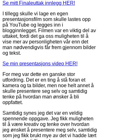
Se mitt Finaleuttak innlegg HER!
I tillegg skulle vi lage en egen
presentasjonsfilm som skulle lastes opp
på YouTube og legges inn i
blogginnlegget. Filmen var en viktig del av
uttaket, fordi det ga oss muligheten til å
vise mer av personligheten vår enn det
man nødvendigvis får frem gjennom bilder
og tekst.
Se min presentasjons video HER!
For meg var dette en ganske stor
utfordring. Det er en ting å stå foran et
kamera og ta bilder, men noe helt annet å
skulle presentere seg selv og samtidig
tenke på hvordan man ønsker å bli
oppfattet.
Samtidig synes jeg det var en veldig
spennende oppgave. Jeg fikk muligheten
til å være kreativ og tenke over hvordan
jeg ønsket å presentere meg selv, samtidig
som jeg fikk brukt mye av det vi hadde lært