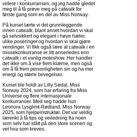
videre i konkurransen, og jeg hadde gledet
meg til å få prøve meg på catwalk for
første gang som en del av Miss Norway.
På kurset lærte vi det grunnleggende
innen catwalk, blant annet hvordan vi skal
gå selvsikkert og elegant i høye hæler,
ulike poseringer og hvordan vi skal gjøre
vendinger. Vi fikk også lære at catwalk i en
missekonkurranse er litt annerledes enn
catwalk i et vanlig moteshow. Her handler
det ikke om å vise frem klærne, men også
om å få frem personligheten sin og ha mer
energi og større bevegelser.
Kurset ble holdt av Lilly Sødal, Miss
Norway 2024, som har erfaring fra Miss
Universe og flere internasjonale
konkurranser. Med seg hadde hun
Leonora Lysglimt-Rødland, Miss Norway
2025, som hjelpeinstruktør. Det var veldig
lærerikt å få tips og veiledning fra noen
som selv har stått på den store scenen og
vet hva som kreves.