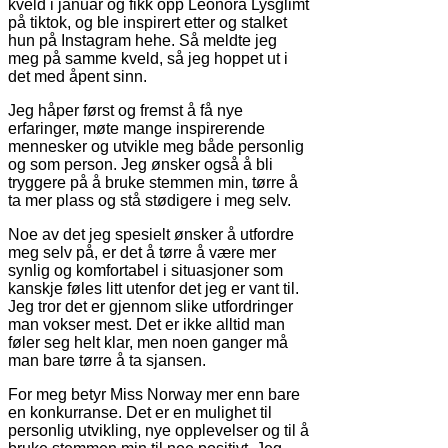
kveld i januar og fikk opp Leonora Lysglimt
på tiktok, og ble inspirert etter og stalket
hun på Instagram hehe. Så meldte jeg
meg på samme kveld, så jeg hoppet ut i
det med åpent sinn.
Jeg håper først og fremst å få nye
erfaringer, møte mange inspirerende
mennesker og utvikle meg både personlig
og som person. Jeg ønsker også å bli
tryggere på å bruke stemmen min, tørre å
ta mer plass og stå stødigere i meg selv.
Noe av det jeg spesielt ønsker å utfordre
meg selv på, er det å tørre å være mer
synlig og komfortabel i situasjoner som
kanskje føles litt utenfor det jeg er vant til.
Jeg tror det er gjennom slike utfordringer
man vokser mest. Det er ikke alltid man
føler seg helt klar, men noen ganger må
man bare tørre å ta sjansen.
For meg betyr Miss Norway mer enn bare
en konkurranse. Det er en mulighet til
personlig utvikling, nye opplevelser og til å