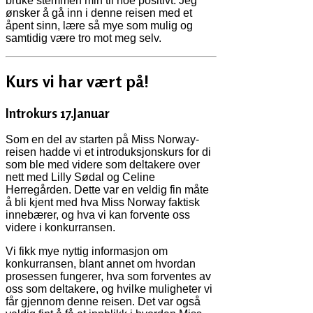
bruke stemmen min til noe positivt. Jeg
ønsker å gå inn i denne reisen med et
åpent sinn, lære så mye som mulig og
samtidig være tro mot meg selv.
Kurs vi har vært på!
Introkurs 17.Januar
Som en del av starten på Miss Norway-
reisen hadde vi et introduksjonskurs for di
som ble med videre som deltakere over
nett med Lilly Sødal og Celine
Herregården. Dette var en veldig fin måte
å bli kjent med hva Miss Norway faktisk
innebærer, og hva vi kan forvente oss
videre i konkurransen.
Vi fikk mye nyttig informasjon om
konkurransen, blant annet om hvordan
prosessen fungerer, hva som forventes av
oss som deltakere, og hvilke muligheter vi
får gjennom denne reisen. Det var også