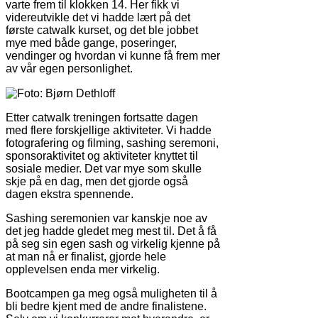
varte frem til klokken 14. Her fikk vi
videreutvikle det vi hadde lært på det
første catwalk kurset, og det ble jobbet
mye med både gange, poseringer,
vendinger og hvordan vi kunne få frem mer
av vår egen personlighet.
Etter catwalk treningen fortsatte dagen
med flere forskjellige aktiviteter. Vi hadde
fotografering og filming, sashing seremoni,
sponsoraktivitet og aktiviteter knyttet til
sosiale medier. Det var mye som skulle
skje på en dag, men det gjorde også
dagen ekstra spennende.
Sashing seremonien var kanskje noe av
det jeg hadde gledet meg mest til. Det å få
på seg sin egen sash og virkelig kjenne på
at man nå er finalist, gjorde hele
opplevelsen enda mer virkelig.
Bootcampen ga meg også muligheten til å
bli bedre kjent med de andre finalistene.