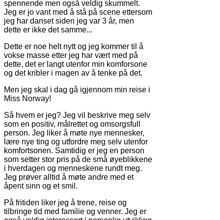
spennende men også veldig skummelt.
Jeg er jo vant med å stå på scene ettersom
jeg har danset siden jeg var 3 år, men
dette er ikke det samme...
Dette er noe helt nytt og jeg kommer til å
vokse masse etter jeg har vært med på
dette, det er langt utenfor min komforsone
og det kribler i magen av å tenke på det.
Men jeg skal i dag gå igjennom min reise i
Miss Norway!
Så hvem er jeg? Jeg vil beskrive meg selv
som en positiv, målrettet og omsorgsfull
person. Jeg liker å møte nye mennesker,
lære nye ting og utfordre meg selv utenfor
komfortsonen. Samtidig er jeg en person
som setter stor pris på de små øyeblikkene
i hverdagen og menneskene rundt meg.
Jeg prøver alltid å møte andre med et
åpent sinn og et smil.
På fritiden liker jeg å
trene, reise og
tilbringe tid med familie og venner.
Jeg er