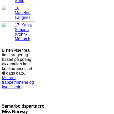
Sand
16.
Madelen
Langnes
17. Kajsa
Simona
Krohn-
Mönnich
Listen viser real
time rangering
basert på poeng
akkumulert fra
konkurransestart
til dags dato.
Mer om
trappetrinnene og
kvalifisering
.
Samarbeidspartnere
Miss Norway