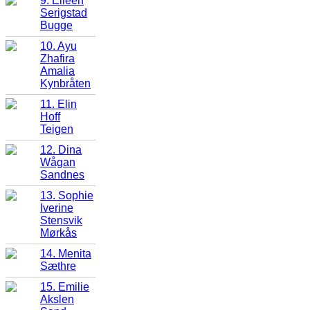
9. Eileen
Serigstad
Bugge
10. Ayu
Zhafira
Amalia
Kynbråten
11. Elin
Hoff
Teigen
12. Dina
Wågan
Sandnes
13. Sophie
Iverine
Stensvik
Mørkås
14. Menita
Sæthre
15. Emilie
Akslen