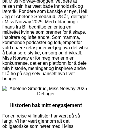
på Miss Norway-bloggen, vet dere at
reisen min har vært både innholdsrik og
lærerik. For dere som kanskje er nye, Hei!
Jeg er Abelone Smedsrud, 28 år, deltager
i Miss Norway 2025. Med utdanning i
finans fra BI, bedriftseier, er jeg en
målrettet kvinne som brenner for å skape,
inspirere og løfte andre. Som mamma,
kommende podcaster og forkjemper for
vold i nære relasjoner vet jeg hva det vil si
å balansere styrke, omsorg og drivkraft.
Miss Norway er for meg mer enn en
konkurranse, det er en plattform for å dele
min historie, meninger og inspirere andre
til å tro på seg selv uansett hva livet
bringer.
Historien bak mitt engasjement
For en reise vi finalister har vært på så
langt! Vi har vært gjennom alt det
obligatoriske som hører med i Miss