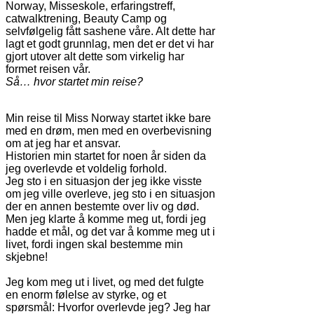
Norway, Misseskole, erfaringstreff,
catwalktrening, Beauty Camp og
selvfølgelig fått sashene våre. Alt dette har
lagt et godt grunnlag, men det er det vi har
gjort utover alt dette som virkelig har
formet reisen vår.
Så… hvor startet min reise?
Min reise til Miss Norway startet ikke bare
med en drøm, men med en overbevisning
om at jeg har et ansvar.
Historien min startet for noen år siden da
jeg overlevde et voldelig forhold.
Jeg sto i en situasjon der jeg ikke visste
om jeg ville overleve, jeg sto i en situasjon
der en annen bestemte over liv og død.
Men jeg klarte å komme meg ut, fordi jeg
hadde et mål, og det var å komme meg ut i
livet, fordi ingen skal bestemme min
skjebne!
Jeg kom meg ut i livet, og med det fulgte
en enorm følelse av styrke, og et
spørsmål: Hvorfor overlevde jeg? Jeg har