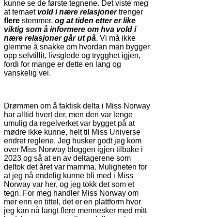
kunne se de første tegnene. Det viste meg
at temaet
vold i nære relasjoner
trenger
flere
stemmer,
og at tiden etter er like
viktig som å informere om hva vold i
nære relasjoner går ut på
. Vi må ikke
glemme å snakke om hvordan man bygger
opp selvtillit, livsglede og trygghet igjen,
fordi for mange er dette en lang og
vanskelig vei.
Drømmen om å faktisk delta i Miss Norway
har alltid hvert der, men den var lenge
umulig da regelverket var bygget på at
mødre ikke kunne, helt til Miss Universe
endret reglene. Jeg husker godt jeg kom
over Miss Norway bloggen igjen tilbake i
2023 og så at en av deltagerene som
deltok det året var mamma. Muligheten for
at jeg nå endelig kunne bli med i Miss
Norway var her, og jeg tokk det som et
tegn. For meg handler Miss Norway om
mer enn en tittel, det er en plattform hvor
jeg kan nå langt flere mennesker med mitt