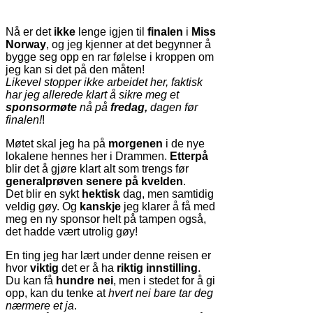
Nå er det
ikke
lenge igjen til
finalen
i
Miss
Norway
, og jeg kjenner at det begynner å
bygge seg opp en rar følelse i kroppen om
jeg kan si det på den måten!
Likevel stopper ikke arbeidet her, faktisk
har jeg allerede klart å sikre meg et
sponsormøte
nå på
fredag,
dagen før
finalen!
!
Møtet skal jeg ha på
morgenen
i de nye
lokalene hennes her i Drammen.
Etterpå
blir det å gjøre klart alt som trengs før
generalprøven senere på kvelden
.
Det blir en sykt
hektisk
dag, men samtidig
veldig gøy. Og
kanskje
jeg klarer å få med
meg en ny sponsor helt på tampen også,
det hadde vært utrolig gøy!
En ting jeg har lært under denne reisen er
hvor
viktig
det er å ha
riktig innstilling
.
Du kan få
hundre nei
, men i stedet for å gi
opp, kan du tenke at
hvert nei bare tar deg
nærmere et ja
.