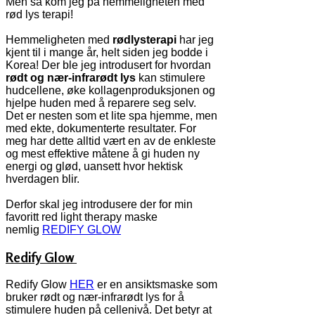
Men så kom jeg på hemmeligheten med
rød lys terapi!
Hemmeligheten med
rødlysterapi
har jeg
kjent til i mange år, helt siden jeg bodde i
Korea! Der ble jeg introdusert for hvordan
rødt og nær-infrarødt lys
kan stimulere
hudcellene, øke kollagenproduksjonen og
hjelpe huden med å reparere seg selv.
Det er nesten som et lite spa hjemme, men
med ekte, dokumenterte resultater. For
meg har dette alltid vært en av de enkleste
og mest effektive måtene å gi huden ny
energi og glød, uansett hvor hektisk
hverdagen blir.
Derfor skal jeg introdusere der for min
favoritt red light therapy maske
nemlig
REDIFY GLOW
Redify Glow
Redify Glow
HER
er en ansiktsmaske som
bruker rødt og nær-infrarødt lys for å
stimulere huden på cellenivå. Det betyr at