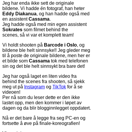
Jeg har enda ikke sett de originale
bildene. Vi hadde én fotograf, han heter
Eddy Diakanua
, og han hadde også med
en assistent
Cassama
.
Jeg hadde også med min egen assistent
Sokrates
som filmet behind the
scenes, så vi var et komplett team!
Vi holdt shooten på
Barcode i Oslo
, og
bildene ble helt sinnsyke!! Jeg gleder meg
til å poste de originale bildene, men her er
et bilde som
Cassama
tok med telefonen
sin og det ble helt sinnsykt bra bare det!
Jeg har også laget en liten video fra
behind the scenes fra shooten, så sjekk
meg ut på
Instagram
og
TikTok
for å se
videoen!
Per nå som du leser dette er den ikke
lastet opp, men den kommer i løpet av
dagen og da blir blogginnlegget oppdatert.
Nå er det bare å legge fra seg PC-en og
fortsette å øve på finale-koreografien!