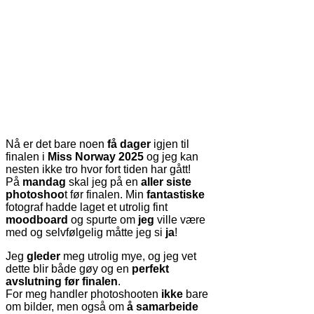
Nå er det bare noen
få dager
igjen til
finalen i
Miss Norway 2025
og jeg kan
nesten ikke tro hvor fort tiden har gått!
På
mandag
skal jeg på en
aller siste
photoshoo
t før finalen. Min
fantastiske
fotograf hadde laget et utrolig fint
moodboard
og spurte om
jeg
ville være
med og selvfølgelig måtte jeg si
ja
!
Jeg
gleder
meg utrolig mye, og jeg vet
dette blir både gøy og en
perfekt
avslutning før finalen
.
For meg handler photoshooten
ikke
bare
om bilder, men også om
å samarbeide