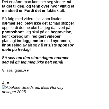
Det er
sånn
man kommer seg videre..
så
ta det til deg, og tenk over hvor viktig et
mindsett er. Fordi det er faktisk alt
.
Så følg med videre, selv om finalen
nærmer seg, betyr ikke det at man stopper
opp, fordi denne uke har jeg da hvert på
photoshoot
, jeg skal på en
begravelse
,
trent
koreografi
,
redigert videoer
,
planlagt
innlegg
,
møter
med
sydamen
,
finpussing
av alt og
n
å et siste sponsor
møte på fredag
!
Så selv om den store dagen nærmer
seg så gir jeg meg ikke helt ennå!
Vi ses igjen..
♥♥
A.
♥