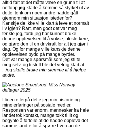
alltid følt at det måtte være en grunn til at
nettopp
jeg
klarte å komme så styrket ut av
dette, tenk om noen andre hadde gått
gjennom min situasjon istedenfor?
Kanskje de ikke ville klart å leve et normalt
liv igjen? Rart, men godt det var meg
tenkte jeg, fordi jeg har kunnet bruke
denne opplevelsen til å vokse, bli sterkere,
og gjøre den til en drivkraft for alt jeg gjør i
dag. Og for mange ville kanskje denne
opplevelsen bydd på mange byrder.
Det var mange spørsmål som jeg stilte
meg selv, og tilslutt ble det veldig klart at
...
jeg skulle bruke min stemme til å hjelpe
andre.
I tiden etterpå delte jeg min historie og
mine erfaringer på sosiale medier.
Responsen var enorm, mennesker fra hele
landet tok kontakt, mange tokk tillit og
begynte å fortelle at de hadde opplevd det
samme, andre for å spørre hvordan de