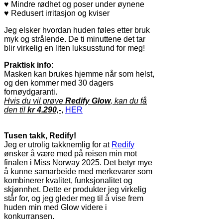
♥
Mindre rødhet og poser under øynene
♥
Redusert irritasjon og kviser
Jeg elsker hvordan huden føles etter bruk
myk og strålende. De ti minuttene det tar
blir virkelig en liten luksusstund for meg!
Praktisk info:
Masken kan brukes hjemme når som helst,
og den kommer med 30 dagers
fornøydgaranti.
Hvis du vil prøve
Redify Glow
, kan du få
den til
kr 4.290,-
,
HER
Tusen takk, Redify!
Jeg er utrolig takknemlig for at
Redify
ønsker å være med på reisen min mot
finalen i Miss Norway 2025. Det betyr mye
å kunne samarbeide med merkevarer som
kombinerer kvalitet, funksjonalitet og
skjønnhet. Dette er produkter jeg virkelig
står for, og jeg gleder meg til å vise frem
huden min med Glow videre i
konkurransen.