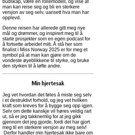
budskap, være en rollemodell, og vise at
man kan reise seg og bli en sterkere
versjon av seg selv, uansett hva man har
opplevd.
Denne reisen har allerede gitt meg nye
mål og drømmer, og inspirert meg til å
starte prosjekter som en egen podcast for
å fortsette arbeidet mitt. Å stå her som
finalist i Miss Norway 2025 er for meg et
symbol på at man kan gjøre om de
vondeste øyeblikkene til styrke, og bruke
den styrken til å løfte andre.
Min hjertesak
Jeg vet hvordan det føles å miste seg selv
i et destruktivt forhold, og jeg vet hvilken
kraft som kreves for å bygge seg opp igjen.
Selv om dette kanskje vil høres veldig rart
ut, så er jeg takknemlig for at jeg gikk
gjennom det jeg gjorde, fordi det har gjort
meg til en sterkere versjon av meg selv!
Derfor handler min hjertesak ikke bare om