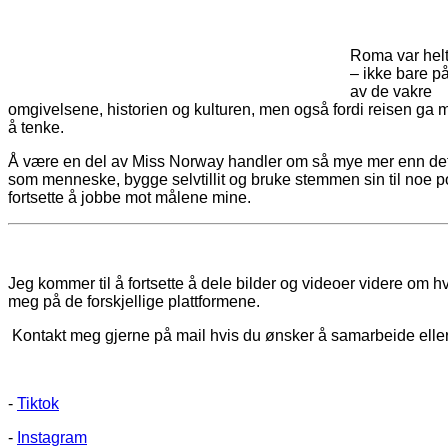
Roma var hel
– ikke bare p
av de vakre
omgivelsene, historien og kulturen, men også fordi reisen ga me
å tenke.
Å være en del av Miss Norway handler om så mye mer enn det
som menneske, bygge selvtillit og bruke stemmen sin til noe po
fortsette å jobbe mot målene mine.
Jeg kommer til å fortsette å dele bilder og videoer videre om h
meg på de forskjellige plattformene.
Kontakt meg gjerne på mail hvis du ønsker å samarbeide eller
-
Tiktok
-
Instagram