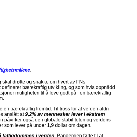
ftighetsmålene
.
eg skal drøfte og snakke om hvert av FNs
 definerer bærekraftig utvikling, og som hvis oppnådd
asjoner muligheten til å leve godt på i en bærekraftig
om.
n bærekraftig fremtid. Til tross for at verden aldri
s anslått at
9,2% av mennesker lever i ekstrem
en påvirker også den globale stabiliteten og verdens
r som lever på under 1,9 dollar om dagen.
 fattigdommen i verden
. Pandemien førte til at