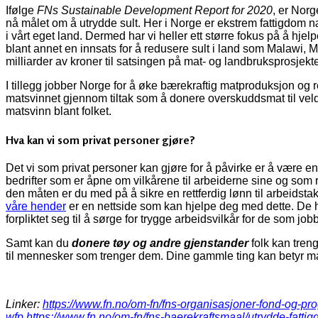
Ifølge
FNs Sustainable Development Report for 2020
, er Nor
nå målet om å utrydde sult. Her i Norge er ekstrem fattigdom næ
i vårt eget land. Dermed har vi heller ett større fokus på å hje
blant annet en innsats for å redusere sult i land som Malawi
milliarder av kroner til satsingen på mat- og landbruksprosjekte
I tillegg jobber Norge for å øke bærekraftig matproduksjon og re
matsvinnet gjennom tiltak som å donere overskuddsmat til vel
matsvinn blant folket.
Hva kan vi som privat personer gjøre?
Det vi som privat personer kan gjøre for å påvirke er å være e
bedrifter som er åpne om vilkårene til arbeiderne sine og so
den måten er du med på å sikre en rettferdig lønn til arbeids
våre hender
er en nettside som kan hjelpe deg med dette. De ha
forpliktet seg til å sørge for trygge arbeidsvilkår for de som jo
Samt kan du
donere tøy og andre gjenstander
folk kan tren
til mennesker som trenger dem. Dine gammle ting kan betyr ma
Linker:
https://www.fn.no/om-fn/fns-organisasjoner-fond-og-
wfp
https://www.fn.no/om-fn/fns-baerekraftsmaal/utrydde-fatti