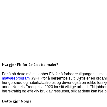
Hva gjør FN for å nå dette målet?
For å nå dette målet, jobber FN for å forbedre tilgangen til ma
matvareprogram
(WFP) for å bekjempe sult. Dette er en organ
hungersnød og naturkatastrofer, og driver også en rekke forskje
annet Nobels Fredspris i 2020 for sitt viktige arbeid. FN jobb
bærekraftig og effektiv bruk av ressurser, slik at dette kan hje
Dette gjør Norge