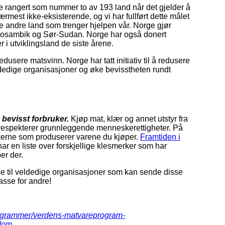
ge rangert som nummer to av 193 land når det gjelder å
rmest ikke-eksisterende, og vi har fullført dette målet
lpe andre land som trenger hjelpen vår. Norge gjør
, Mosambik og Sør-Sudan. Norge har også donert
r i utviklingsland de siste årene.
dusere matsvinn. Norge har tatt initiativ til å redusere
dedige organisasjoner og øke bevisstheten rundt
n
bevisst forbruker.
Kjøp mat, klær og annet utstyr fra
m respekterer grunnleggende menneskerettigheter. På
takerne som produserer varene du kjøper.
Framtiden i
r en liste over forskjellige klesmerker som har
bber der.
ge til veldedige organisasjoner som kan sende disse
sse for andre!
programmer/verdens-matvareprogram-
gdom