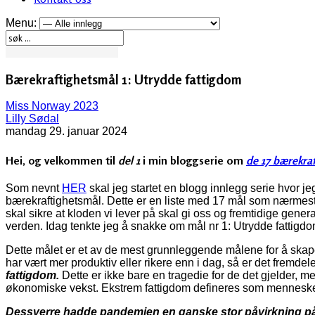
Menu:
Bærekraftighetsmål 1: Utrydde fattigdom
Miss Norway 2023
Lilly Sødal
mandag 29. januar 2024
Hei, og velkommen til
del 1
i min bloggserie om
de 17 bærekra
Som nevnt
HER
skal jeg startet en blogg innlegg serie hvor j
bærekraftighetsmål. Dette er en liste med 17 mål som nærmest
skal sikre at kloden vi lever på skal gi oss og fremtidige gener
verden. Idag tenkte jeg å snakke om mål nr 1: Utrydde fattigd
Dette målet er et av de mest grunnleggende målene for å skape e
har vært mer produktiv eller rikere enn i dag,
så er det fremdele
fattigdom.
Dette er ikke bare en tragedie for de det gjelder, m
økonomiske vekst. Ekstrem fattigdom defineres som menneske
Dessverre hadde pandemien en ganske stor påvirkning på