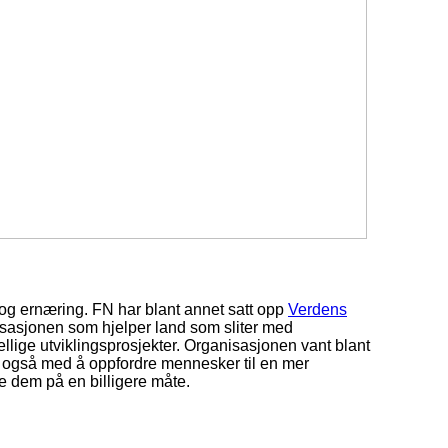
t og ernæring. FN har blant annet satt opp
Verdens
isasjonen som hjelper land som sliter med
llige utviklingsprosjekter. Organisasjonen vant blant
er også med å oppfordre mennesker til en mer
lpe dem på en billigere måte.