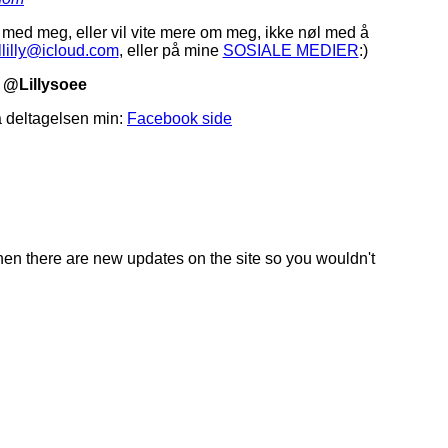
 med meg, eller vil vite mere om meg, ikke nøl med å
lilly@icloud.com
, eller på mine
SOSIALE MEDIER
:)
:
@Lillysoee
a deltagelsen min:
Facebook side
en there are new updates on the site so you wouldn't