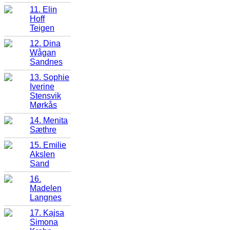
11. Elin
Hoff
Teigen
12. Dina
Wågan
Sandnes
13. Sophie
Iverine
Stensvik
Mørkås
14. Menita
Sæthre
15. Emilie
Akslen
Sand
16.
Madelen
Langnes
17. Kajsa
Simona