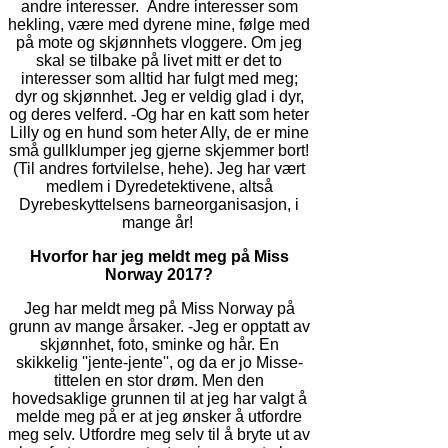
andre interesser. Andre interesser som
hekling, være med dyrene mine, følge med
på mote og skjønnhets vloggere. Om jeg
skal se tilbake på livet mitt er det to
interesser som alltid har fulgt med meg;
dyr og skjønnhet. Jeg er veldig glad i dyr,
og deres velferd. -Og har en katt som heter
Lilly og en hund som heter Ally, de er mine
små gullklumper jeg gjerne skjemmer bort!
(Til andres fortvilelse, hehe). Jeg har vært
medlem i Dyredetektivene, altså
Dyrebeskyttelsens barneorganisasjon, i
mange år!
Hvorfor har jeg meldt meg på Miss
Norway 2017?
Jeg har meldt meg på Miss Norway på
grunn av mange årsaker. -Jeg er opptatt av
skjønnhet, foto, sminke og hår. En
skikkelig ''jente-jente'', og da er jo Misse-
tittelen en stor drøm. Men den
hovedsaklige grunnen til at jeg har valgt å
melde meg på er at jeg ønsker å utfordre
meg selv. Utfordre meg selv til å bryte ut av