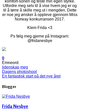
komfort-sonen og teste min egen styrke.
Utfordre meg selv til å vise hvem jeg er og
til å tørre å skille meg ut i mengden. Dette
er noe jeg ønsker å oppleve gjennom Miss
Norway konkurransen 2017.
Klem Frida <3
Ps følg meg gjerne på Instagram:
@fridanesbye
0
Emneord:
lidenskap
meg
Dagens photoshoot
En fantastisk start på det nye året
Blogger
Frida Nesbye