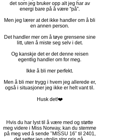
det som jeg bruker opp alt jeg har av
energi bare på å være “på”.
Men jeg lærer at det ikke handler om å bli
en annen person.
Det handler mer om å tøye grensene sine
litt, uten å miste seg selv i det.
Og kanskje det er det denne reisen
egentlig handler om for meg.
Ikke å bli mer perfekt.
Men å bli mer trygg i hvem jeg allerede er,
også i situasjoner jeg ikke er helt vant til.
Husk det!❤️
Hvis du har lyst til å være med og støtte
meg videre i Miss Norway, kan du stemme
på meg ved å sende "MISSU 16" til 2401,
det setter jeg utrolig stor pris på.