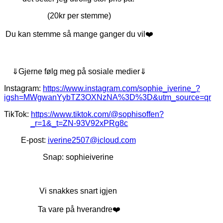
(20kr per stemme)
Du kan stemme så mange ganger du vil❤️
⇓Gjerne følg meg på sosiale medier⇓
Instagram:
https://www.instagram.com/sophie_iverine_?
igsh=MWgwanYybTZ3OXNzNA%3D%3D&utm_source=qr
TikTok:
https://www.tiktok.com/@sophisoffen?
_r=1&_t=ZN-93V92xPRg8c
E-post:
iverine2507@icloud.com
Snap: sophieiverine
Vi snakkes snart igjen
Ta vare på hverandre❤️