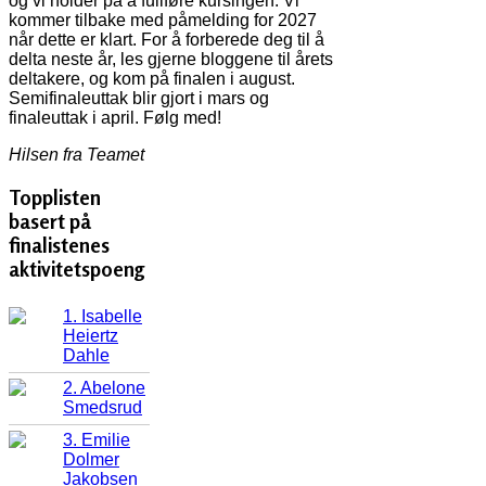
og vi holder på å fullføre kursingen. Vi
kommer tilbake med påmelding for 2027
når dette er klart. For å forberede deg til å
delta neste år, les gjerne bloggene til årets
deltakere, og kom på finalen i august.
Semifinaleuttak blir gjort i mars og
finaleuttak i april. Følg med!
Hilsen fra Teamet
Topplisten
basert på
finalistenes
aktivitetspoeng
1. Isabelle
Heiertz
Dahle
2. Abelone
Smedsrud
3. Emilie
Dolmer
Jakobsen