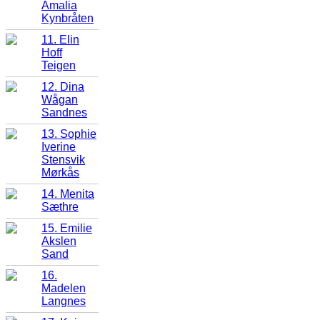
Amalia
Kynbråten
11. Elin
Hoff
Teigen
12. Dina
Wågan
Sandnes
13. Sophie
Iverine
Stensvik
Mørkås
14. Menita
Sæthre
15. Emilie
Akslen
Sand
16.
Madelen
Langnes