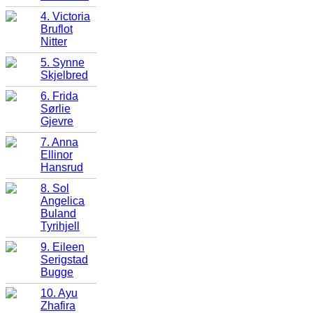
4. Victoria
Bruflot
Nitter
5. Synne
Skjelbred
6. Frida
Sørlie
Gjevre
7. Anna
Ellinor
Hansrud
8. Sol
Angelica
Buland
Tyrihjell
9. Eileen
Serigstad
Bugge
10. Ayu
Zhafira