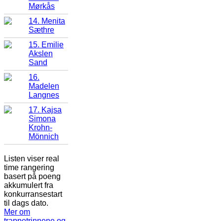
Mørkås
14. Menita
Sæthre
15. Emilie
Akslen
Sand
16.
Madelen
Langnes
17. Kajsa
Simona
Krohn-
Mönnich
Listen viser real
time rangering
basert på poeng
akkumulert fra
konkurransestart
til dags dato.
Mer om
trappetrinnene og