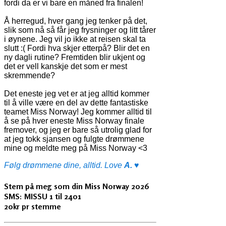
fordi da er vi bare en måned fra finalen!
Å herregud, hver gang jeg tenker på det,
slik som nå så får jeg frysninger og litt tårer
i øynene. Jeg vil jo ikke at reisen skal ta
slutt :( Fordi hva skjer etterpå? Blir det en
ny dagli rutine? Fremtiden blir ukjent og
det er vell kanskje det som er mest
skremmende?
Det eneste jeg vet er at jeg alltid kommer
til å ville være en del av dette fantastiske
teamet Miss Norway! Jeg kommer alltid til
å se på hver eneste Miss Norway finale
fremover, og jeg er bare så utrolig glad for
at jeg tokk sjansen og fulgte drømmene
mine og meldte meg på Miss Norway <3
Følg drømmene dine, alltid. Love
A.
♥
Stem på meg som din Miss Norway 2026
SMS: MISSU 1 til 2401
20kr pr stemme