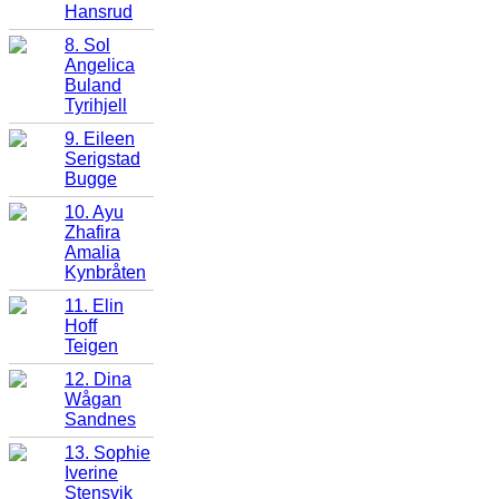
Hansrud
8. Sol
Angelica
Buland
Tyrihjell
9. Eileen
Serigstad
Bugge
10. Ayu
Zhafira
Amalia
Kynbråten
11. Elin
Hoff
Teigen
12. Dina
Wågan
Sandnes
13. Sophie
Iverine
Stensvik