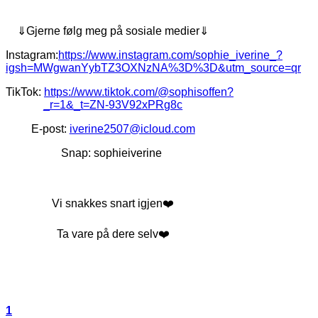
⇓Gjerne følg meg på sosiale medier⇓
Instagram:
https://www.instagram.com/sophie_iverine_?
igsh=MWgwanYybTZ3OXNzNA%3D%3D&utm_source=qr
TikTok:
https://www.tiktok.com/@sophisoffen?
_r=1&_t=ZN-93V92xPRg8c
E-post:
iverine2507@icloud.com
Snap: sophieiverine
Vi snakkes snart igjen❤️
Ta vare på dere selv❤️
1