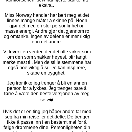
ekstra..
Miss Norway handler har lært meg at det
finnes mange måter å skinne på. Noen
gjør det med en stor personlighet og
masse energi. Andre gjør det gjennom ro
og omtanke. Ingen av delene er mer riktig
enn det andre.
Vi lever i en verden der det ofte virker som
om den som snakker høyest, blir langt
merke mest til. Men de stille stemmene har
også noe viktig å si. De kan inspirere,
skape en trygghet.
Jeg tror ikke jeg trenger å bli en annen
person for å lykkes. Jeg trenger bare å
tørre å være den beste versjonen av meg
selv❤️
Hvis det er en ting jeg håper andre tar med
seg fra min reise, er det dette: De trenger
ikke å passe inn i en bestemt mal for å
følge drømmene dine. Personligheten din