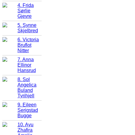
4. Frida
Sørlie
Gjevre
5. Synne
Skjelbred
6. Victoria
Bruflot
Nitter
7. Anna
Ellinor
Hansrud
8. Sol
Angelica
Buland
Tyrihjell
9. Eileen
Serigstad
Bugge
10. Ayu
Zhafira