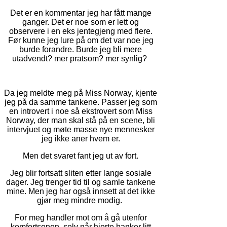
Det er en kommentar jeg har fått mange
ganger. Det er noe som er lett og
observere i en eks jentegjeng med flere.
Før kunne jeg lure på om det var noe jeg
burde forandre. Burde jeg bli mere
utadvendt? mer pratsom? mer synlig?
Da jeg meldte meg på Miss Norway, kjente
jeg på da samme tankene. Passer jeg som
en introvert i noe så ekstrovert som Miss
Norway, der man skal stå på en scene, bli
intervjuet og møte masse nye mennesker
jeg ikke aner hvem er.
Men det svaret fant jeg ut av fort.
Jeg blir fortsatt sliten etter lange sosiale
dager. Jeg trenger tid til og samle tankene
mine. Men jeg har også innsett at det ikke
gjør meg mindre modig.
For meg handler mot om å gå utenfor
komfortsonen, selv når hjerte banker litt