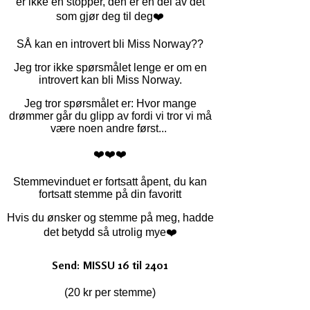
er ikke en stopper, den er en del av det
som gjør deg til deg❤️
SÅ kan en introvert bli Miss Norway??
Jeg tror ikke spørsmålet lenge er om en
introvert kan bli Miss Norway.
Jeg tror spørsmålet er: Hvor mange
drømmer går du glipp av fordi vi tror vi må
være noen andre først...
❤️❤️❤️
Stemmevinduet er fortsatt åpent, du kan
fortsatt stemme på din favoritt
Hvis du ønsker og stemme på meg, hadde
det betydd så utrolig mye❤️
Send: MISSU 16 til 2401
(20 kr per stemme)