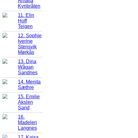
Amalia
Kynbråten
11. Elin
Hoff
Teigen
12. Sophie
Iverine
Stensvik
Mørkås
13. Dina
Wågan
Sandnes
14. Menita
Sæthre
15. Emilie
Akslen
Sand
16.
Madelen
Langnes
17. Kajsa