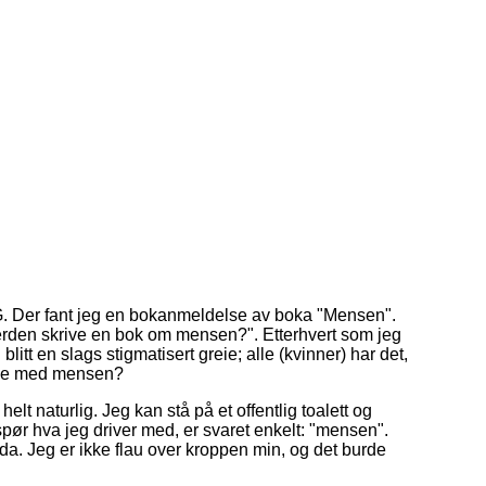
r VG. Der fant jeg en bokanmeldelse av boka "Mensen".
 verden skrive en bok om mensen?". Etterhvert som jeg
litt en slags stigmatisert greie; alle (kvinner) har det,
gale med mensen?
elt naturlig. Jeg kan stå på et offentlig toalett og
spør hva jeg driver med, er svaret enkelt: "mensen".
. Jeg er ikke flau over kroppen min, og det burde