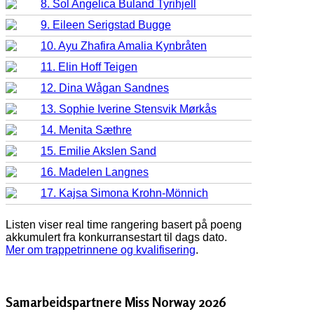
8. Sol Angelica Buland Tyrihjell
9. Eileen Serigstad Bugge
10. Ayu Zhafira Amalia Kynbråten
11. Elin Hoff Teigen
12. Dina Wågan Sandnes
13. Sophie Iverine Stensvik Mørkås
14. Menita Sæthre
15. Emilie Akslen Sand
16. Madelen Langnes
17. Kajsa Simona Krohn-Mönnich
Listen viser real time rangering basert på poeng
akkumulert fra konkurransestart til dags dato.
Mer om trappetrinnene og kvalifisering
.
Samarbeidspartnere Miss Norway 2026