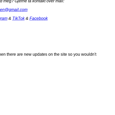
 meg? Gjerne ta kontakt over mail:
ksen@gmail.
com
gram
&
TikTok
&
Facebook
en there are new updates on the site so you wouldn't