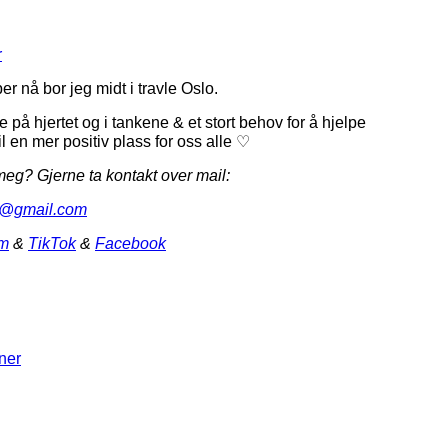
r
 nå bor jeg midt i travle Oslo.
på hjertet og i tankene & et stort behov for å hjelpe
en mer positiv plass for oss alle ♡
g? Gjerne ta kontakt over mail:
en@gmail.
com
am
&
TikTok
&
Facebook
oner