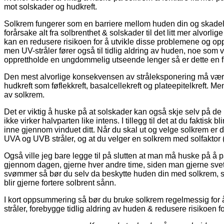
mot solskader og hudkreft.
Solkrem fungerer som en barriere mellom huden din og skadeli
forårsake alt fra solbrenthet & solskader til det litt mer alvor
kan en redusere risikoen for å utvikle disse problemene og opp
men UV-stråler fører også til tidlig aldring av huden, noe som vi
opprettholde en ungdommelig utseende lenger så er dette en fi
Den mest alvorlige konsekvensen av stråleksponering må være ri
hudkreft som føflekkreft, basalcellekreft og plateepitelkreft. 
av solkrem.
Det er viktig å huske på at solskader kan også skje selv på 
ikke virker halvparten like intens. I tillegg til det at du faktisk 
inne gjennom vinduet ditt. Når du skal ut og velge solkrem er d
UVA og UVB stråler, og at du velger en solkrem med solfaktor 
Også ville jeg bare legge til på slutten at man må huske på å
gjennom dagen, gjerne hver andre time, siden man gjerne svet
svømmer så bør du selv da beskytte huden din med solkrem, s
blir gjerne fortere solbrent sånn.
I kort oppsummering så bør du bruke solkrem regelmessig for å
stråler, forebygge tidlig aldring av huden & redusere risikoen fo