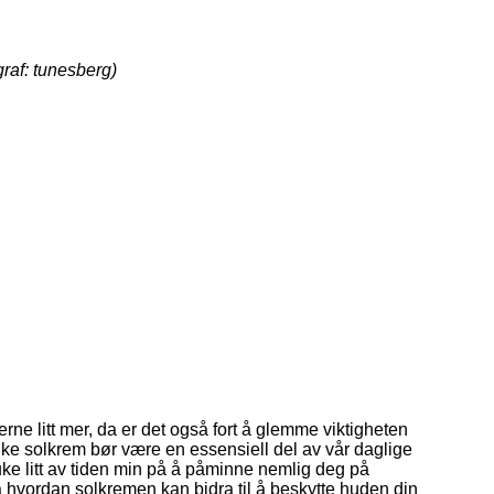
graf: tunesberg)
ne litt mer, da er det også fort å glemme viktigheten
ke solkrem bør være en essensiell del av vår daglige
ruke litt av tiden min på å påminne nemlig deg på
 på hvordan solkremen kan bidra til å beskytte huden din