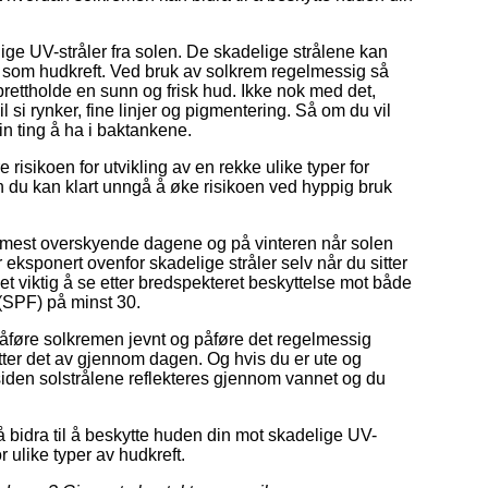
ge UV-stråler fra solen. De skadelige strålene kan
lige som hudkreft. Ved bruk av solkrem regelmessig så
rettholde en sunn og frisk hud. Ikke nok med det,
l si rynker, fine linjer og pigmentering. Så om du vil
n ting å ha i baktankene.
sikoen for utvikling av en rekke ulike typer for
Men du kan klart unngå å øke risikoen ved hyppig bruk
de mest overskyende dagene og på vinteren når solen
blir eksponert ovenfor skadelige stråler selv når du sitter
et viktig å se etter bredspekteret beskyttelse mot både
(SPF) på minst 30.
 påføre solkremen jevnt og påføre det regelmessig
ter det av gjennom dagen. Og hvis du er ute og
iden solstrålene reflekteres gjennom vannet og du
 bidra til å beskytte huden din mot skadelige UV-
r ulike typer av hudkreft.