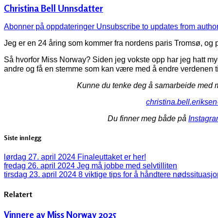
Christina Bell Unnsdatter
Abonner på oppdateringer
Unsubscribe to updates from autho
Jeg er en 24 åring som kommer fra nordens paris Tromsø, og per
Så hvorfor Miss Norway? Siden jeg vokste opp har jeg hatt mye 
andre og få en stemme som kan være med å endre verdenen til 
Kunne du tenke deg å samarbeide med me
christina.bell.eriks
Du finner meg både på
Instagr
Siste innlegg
lørdag 27. april 2024
Finaleuttaket er her!
fredag 26. april 2024
Jeg må jobbe med selvtilliten
tirsdag 23. april 2024
8 viktige tips for å håndtere nødssituasj
Relatert
Vinnere av Miss Norway 2025