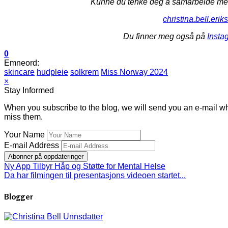
Kunne du tenke deg å samarbeide med
christina.bell.eri
Du finner meg også på
Insta
0
Emneord:
skincare
hudpleie
solkrem
Miss Norway 2024
×
Stay Informed
When you subscribe to the blog, we will send you an e-mail wh
miss them.
Your Name
E-mail Address
Abonner på oppdateringer
Ny App Tilbyr Håp og Støtte for Mental Helse
Da har filmingen til presentasjons videoen startet...
Blogger