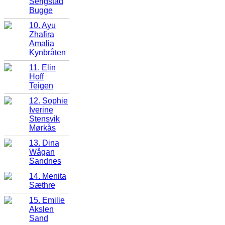
Serigstad
Bugge
10. Ayu
Zhafira
Amalia
Kynbråten
11. Elin
Hoff
Teigen
12. Sophie
Iverine
Stensvik
Mørkås
13. Dina
Wågan
Sandnes
14. Menita
Sæthre
15. Emilie
Akslen
Sand