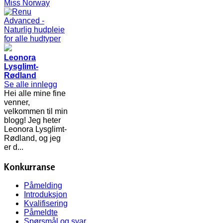
Leonora
Lysglimt-
Rødland
Se alle innlegg
Hei alle mine fine
venner,
velkommen til min
blogg! Jeg heter
Leonora Lysglimt-
Rødland, og jeg
er d...
Konkurranse
Påmelding
Introduksjon
Kvalifisering
Påmeldte
Spørsmål og svar