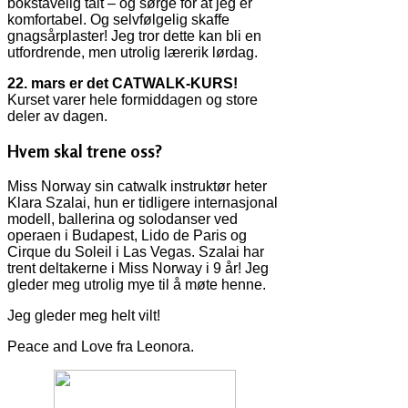
bokstavelig talt – og sørge for at jeg er
komfortabel. Og selvfølgelig skaffe
gnagsårplaster! Jeg tror dette kan bli en
utfordrende, men utrolig lærerik lørdag.
22. mars er det CATWALK-KURS!
Kurset varer hele formiddagen og store
deler av dagen.
Hvem skal trene oss?
Miss Norway sin catwalk instruktør heter
Klara Szalai, hun er tidligere internasjonal
modell, ballerina og solodanser ved
operaen i Budapest, Lido de Paris og
Cirque du Soleil i Las Vegas. Szalai har
trent deltakerne i Miss Norway i 9 år! Jeg
gleder meg utrolig mye til å møte henne.
Jeg gleder meg helt vilt!
Peace and Love fra Leonora.