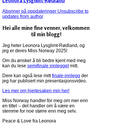
Leonora Lysglimt-Rødland
Abonner på oppdateringer
Unsubscribe to
updates from author
Hei alle mine fine venner, velkommen
til min blogg!
Jeg heter Leonora Lysglimt-Rødland, og
jeg er deres Miss Norway 2025!
Om du ønsker å bli bedre kjent med meg
kan du lese
semifinale innlegget
mitt.
Dere kan også lese mitt
finale-innlegg
der
jeg har publisert min presentasjonsvideo.
Les mer om hjertesaken min her!
Miss Norway handler for meg om mer enn
en tittel – det handler om å være en
stemme for noe større enn meg selv.
Peace & Love fra Leonora