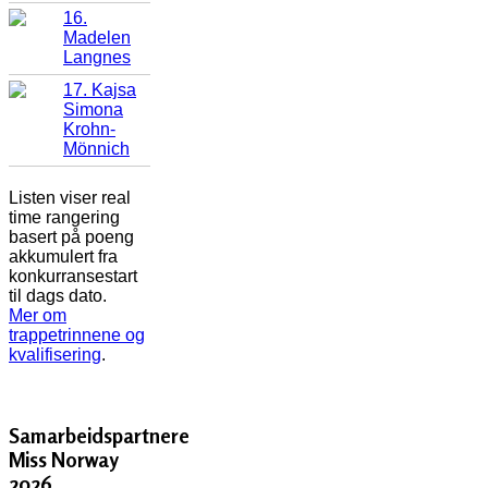
16.
Madelen
Langnes
17. Kajsa
Simona
Krohn-
Mönnich
Listen viser real
time rangering
basert på poeng
akkumulert fra
konkurransestart
til dags dato.
Mer om
trappetrinnene og
kvalifisering
.
Samarbeidspartnere
Miss Norway
2026