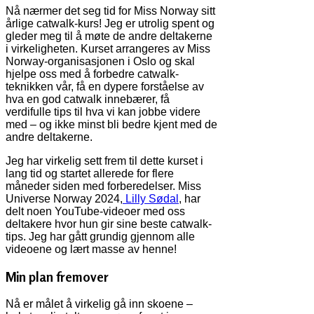
Nå nærmer det seg tid for Miss Norway sitt
årlige catwalk-kurs! Jeg er utrolig spent og
gleder meg til å møte de andre deltakerne
i virkeligheten. Kurset arrangeres av Miss
Norway-organisasjonen i Oslo og skal
hjelpe oss med å forbedre catwalk-
teknikken vår, få en dypere forståelse av
hva en god catwalk innebærer, få
verdifulle tips til hva vi kan jobbe videre
med – og ikke minst bli bedre kjent med de
andre deltakerne.
Jeg har virkelig sett frem til dette kurset i
lang tid og startet allerede for flere
måneder siden med forberedelser. Miss
Universe Norway 2024,
Lilly Sødal
, har
delt noen YouTube-videoer med oss
deltakere hvor hun gir sine beste catwalk-
tips. Jeg har gått grundig gjennom alle
videoene og lært masse av henne!
Min plan fremover
Nå er målet å virkelig gå inn skoene –