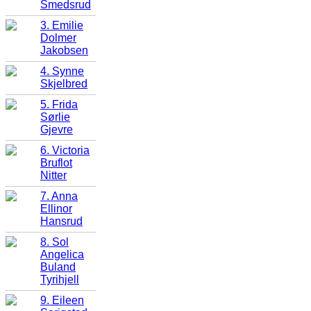
Smedsrud
3. Emilie
Dolmer
Jakobsen
4. Synne
Skjelbred
5. Frida
Sørlie
Gjevre
6. Victoria
Bruflot
Nitter
7. Anna
Ellinor
Hansrud
8. Sol
Angelica
Buland
Tyrihjell
9. Eileen