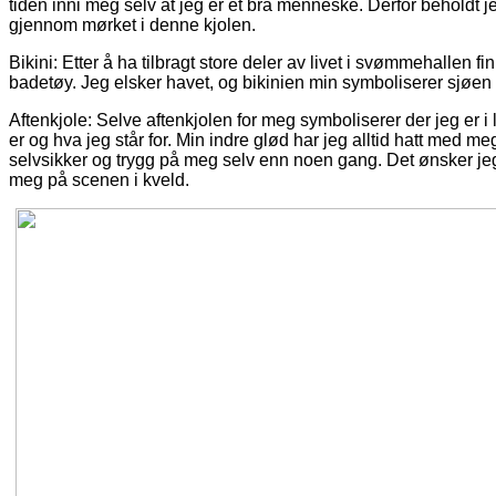
tiden inni meg selv at jeg er et bra menneske. Derfor beholdt je
gjennom mørket i denne kjolen.
Bikini: Etter å ha tilbragt store deler av livet i svømmehallen 
badetøy. Jeg elsker havet, og bikinien min symboliserer sjøen i
Aftenkjole: Selve aftenkjolen for meg symboliserer der jeg er i 
er og hva jeg står for. Min indre glød har jeg alltid hatt med 
selvsikker og trygg på meg selv enn noen gang. Det ønsker je
meg på scenen i kveld.