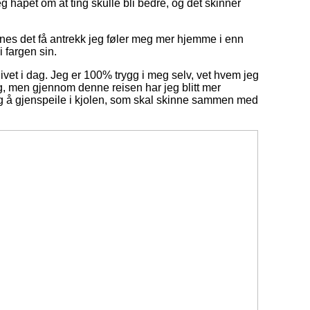
g håpet om at ting skulle bli bedre, og det skinner
finnes det få antrekk jeg føler meg mer hjemme i enn
 fargen sin.
livet i dag. Jeg er 100% trygg i meg selv, vet hvem jeg
meg, men gjennom denne reisen har jeg blitt mer
g å gjenspeile i kjolen, som skal skinne sammen med