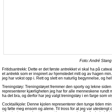
Foto: André Stang
Fritidsantrekk: Dette er det første antrekket vi skal ha på catw
et antrekk som er inspirert av hjemstedet mitt og av hagen min
jeg har vokst opp i. Rett og slett en naturlig begynnelse, og helt
Treningstøy: Treningstøyet fremmer den sporty og lekne siden 
representerer kjærligheten jeg har for alle menneskene rundt me
ha det bra, og derfor har jeg valgt treningstøy i en farge som vi
Cocktailkjole: Denne kjolen representerer den tunge tiden m
og følte meg ensom og alene. Til tross for at jeg var utestengt og