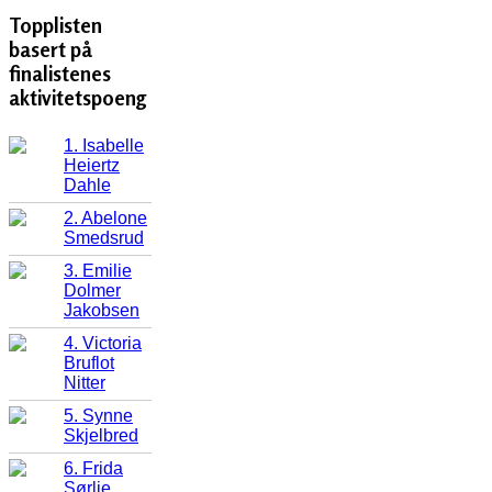
Topplisten
basert på
finalistenes
aktivitetspoeng
1. Isabelle
Heiertz
Dahle
2. Abelone
Smedsrud
3. Emilie
Dolmer
Jakobsen
4. Victoria
Bruflot
Nitter
5. Synne
Skjelbred
6. Frida
Sørlie