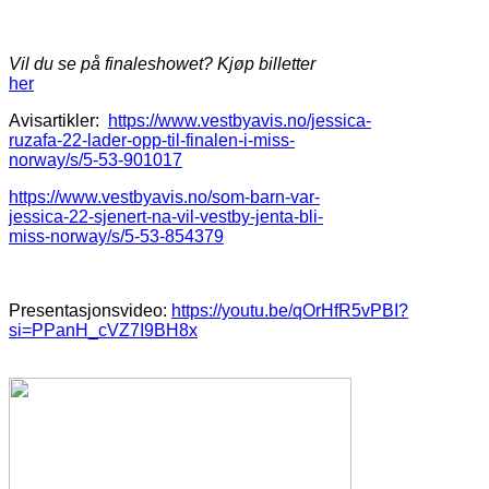
Vil du se på finaleshowet? Kjøp billetter
her
Avisartikler:
https://www.vestbyavis.no/jessica-
ruzafa-22-lader-opp-til-finalen-i-miss-
norway/s/5-53-901017
https://www.vestbyavis.no/som-barn-var-
jessica-22-sjenert-na-vil-vestby-jenta-bli-
miss-norway/s/5-53-854379
Presentasjonsvideo:
https://youtu.be/qOrHfR5vPBI?
si=PPanH_cVZ7I9BH8x