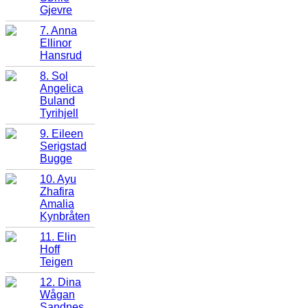
Gjevre
7. Anna
Ellinor
Hansrud
8. Sol
Angelica
Buland
Tyrihjell
9. Eileen
Serigstad
Bugge
10. Ayu
Zhafira
Amalia
Kynbråten
11. Elin
Hoff
Teigen
12. Dina
Wågan
Sandnes