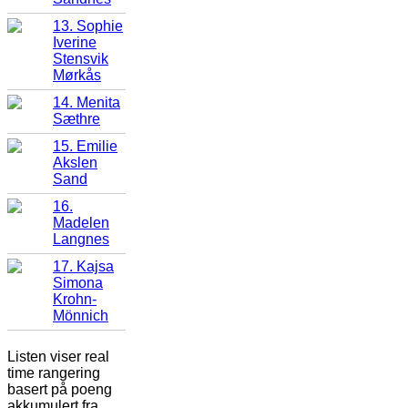
13. Sophie
Iverine
Stensvik
Mørkås
14. Menita
Sæthre
15. Emilie
Akslen
Sand
16.
Madelen
Langnes
17. Kajsa
Simona
Krohn-
Mönnich
Listen viser real
time rangering
basert på poeng
akkumulert fra