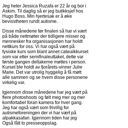
Jeg heter Jessica Ruzafa er 22 år og bor i
Askim. Til daglig så er jeg butikksjef hos
Hugo Boss. Min hjertesak er å øke
bevisstheten rundt autisme.
Disse månedene før finalen så har vi vært
på både nettmøter der tidligere misser og
mennesker fra organisasjonen har holdt
nettkurs for oss. Vi har også vært på
fysiske kurs som blant annet catwalkkurset
som var etter semifinaleuttaket, dette var
første gangen deltakerne møttes i person.
Kurset ble holdt av fjorårets-vinner Julie
Marie. Det var utrolig hyggelig å få møtt
alle sammen og se hvem disse personene
virkelig var.
Igjennom disse månedene har jeg vært på
flere photoshoots og følt meg mer og mer
komfortabel foran kamera for hver gang.
Jeg har også vært som frivillig for
autismeforeningen der vi har vært på
alpakkasafari. Igjennom tiden har jeg
Også fått to presseoppslag.