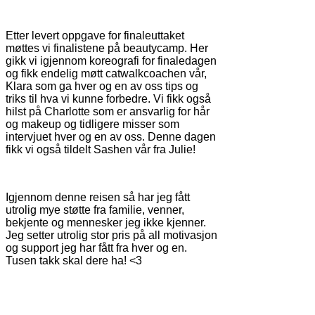
Etter levert oppgave for finaleuttaket
møttes vi finalistene på beautycamp. Her
gikk vi igjennom koreografi for finaledagen
og fikk endelig møtt catwalkcoachen vår,
Klara som ga hver og en av oss tips og
triks til hva vi kunne forbedre. Vi fikk også
hilst på Charlotte som er ansvarlig for hår
og makeup og tidligere misser som
intervjuet hver og en av oss. Denne dagen
fikk vi også tildelt Sashen vår fra Julie!
Igjennom denne reisen så har jeg fått
utrolig mye støtte fra familie, venner,
bekjente og mennesker jeg ikke kjenner.
Jeg setter utrolig stor pris på all motivasjon
og support jeg har fått fra hver og en.
Tusen takk skal dere ha! <3