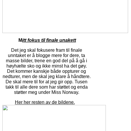
M
i
tt fokus til finale unakett
Det jeg skal fokusere fram til finale
unntaket er å blogge mere for dere, ta
masse bilder, trene en god del på å gå i
høyhælte sko og ikke minst ha det gøy.
Det kommer kanskje både oppturer og
nedturer, men de skal jeg klare å håndtere.
De skal mere til for at jeg gir opp. Tusen
takk til alle dere som har støttet og enda
støtter meg under Miss Norway.
Her her resten av de bildene.