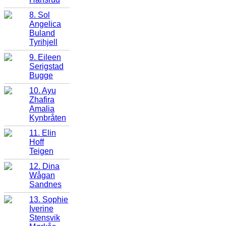
8. Sol
Angelica
Buland
Tyrihjell
9. Eileen
Serigstad
Bugge
10. Ayu
Zhafira
Amalia
Kynbråten
11. Elin
Hoff
Teigen
12. Dina
Wågan
Sandnes
13. Sophie
Iverine
Stensvik