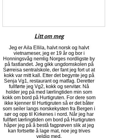
Litt om meg
Jeg er Aila Ellila, halvt norsk og halvt
vietnameser, jeg er 19 år og bor i
Honningsvåg nemlig Norges nordligste by
på fastlandet. Jeg gikk ungdomskolen på
Sørreisa sentralskole, der fant jeg fort ut at
kokk var mitt kall. Etter det begynte jeg på
Senja Vg1, restaurant og matfag. Deretter
fullførte jeg Vg2, kokk og servitør. Nå
holder jeg på med lærlingtiden min som
kokk om bord på Hurtigruten. For dere som
ikke kjenner til Hurtigruten så er det båter
som seiler langs norskekysten fra Bergen i
sør og opp til Kirkenes i nord. Når jeg har
fullført lærlingtiden om bord på Hurtigruten
håper jeg på å bestå fagprøven slik at jeg
kan fortsette å lage mat, noe jeg trives
veldig med.