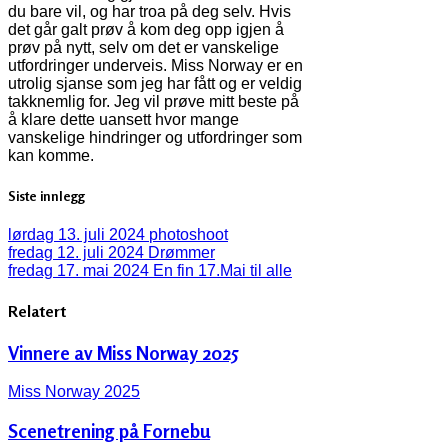
du bare vil, og har troa på deg selv. Hvis
det går galt prøv å kom deg opp igjen å
prøv på nytt, selv om det er vanskelige
utfordringer underveis. Miss Norway er en
utrolig sjanse som jeg har fått og er veldig
takknemlig for. Jeg vil prøve mitt beste på
å klare dette uansett hvor mange
vanskelige hindringer og utfordringer som
kan komme.
Siste innlegg
lørdag 13. juli 2024
photoshoot
fredag 12. juli 2024
Drømmer
fredag 17. mai 2024
En fin 17.Mai til alle
Relatert
Vinnere av Miss Norway 2025
Miss Norway 2025
Scenetrening på Fornebu