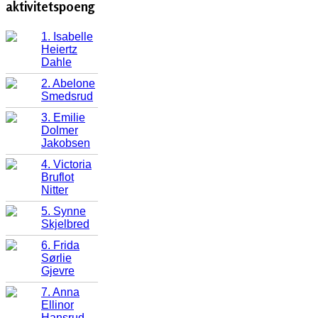
aktivitetspoeng
1. Isabelle
Heiertz
Dahle
2. Abelone
Smedsrud
3. Emilie
Dolmer
Jakobsen
4. Victoria
Bruflot
Nitter
5. Synne
Skjelbred
6. Frida
Sørlie
Gjevre
7. Anna
Ellinor
Hansrud