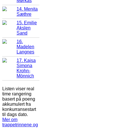
Mørkås
14. Menita
Sæthre
15. Emilie
Akslen
Sand
16.
Madelen
Langnes
17. Kajsa
Simona
Krohn-
Mönnich
Listen viser real
time rangering
basert på poeng
akkumulert fra
konkurransestart
til dags dato.
Mer om
trappetrinnene og