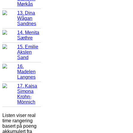
Mørkås
13. Dina
Wågan
Sandnes
14. Menita
Sæthre
15. Emilie
Akslen
Sand
16.
Madelen
Langnes
17. Kajsa
Simona
Krohn-
Mönnich
Listen viser real
time rangering
basert på poeng
akkumulert fra