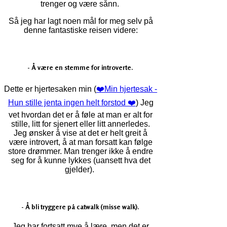
trenger og være sånn.
Så jeg har lagt noen mål for meg selv på
denne fantastiske reisen videre:
- Å være en stemme for introverte.
Dette er hjertesaken min (
❤️‍Min hjertesak -
Hun stille jenta ingen helt forstod ❤️‍
) Jeg
vet hvordan det er å føle at man er alt for
stille, litt for sjenert eller litt annerledes.
Jeg ønsker å vise at det er helt greit å
være introvert, å at man forsatt kan følge
store drømmer. Man trenger ikke å endre
seg for å kunne lykkes (uansett hva det
gjelder).
- Å bli tryggere på catwalk (misse walk).
Jeg har fortsatt mye å lære, men det er