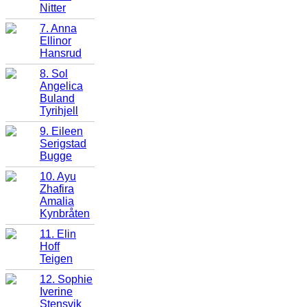
Nitter
7. Anna
Ellinor
Hansrud
8. Sol
Angelica
Buland
Tyrihjell
9. Eileen
Serigstad
Bugge
10. Ayu
Zhafira
Amalia
Kynbråten
11. Elin
Hoff
Teigen
12. Sophie
Iverine
Stensvik