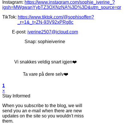
Instagram:
https://www.instagram.com/sophie_iverine_?
igsh=MWgwanYybTZ3OXNzNA%3D%3D&utm_source=qr
TikTok:
https://www.tiktok.com/@sophisoffen?
_r=1&_t=ZN-93V92xPRg8c
E-post:
iverine2507@icloud.com
Snap: sophieiverine
Vi snakkes veldig snart igjen❤️
Ta vare på dere selv❤️
1
×
Stay Informed
When you subscribe to the blog, we will
send you an e-mail when there are new
updates on the site so you wouldn't miss
them.