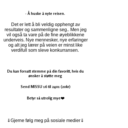
- Å huske å nyte reisen.
Det er lett å bli veldig opphengt av
resultater og sammenligne seg.. Men jeg
vil også ta vare på de fine øyeblikkene
underveis. Nye mennesker, nye erfaringer
og alt jeg lærer på veien er minst like
verdifull som sleve konkurransen.
Du kan forsatt stemme på din favoritt, hvis du
ønsker å støtte meg
Send MISSU 16 til 2401 (2okr)
Betyr så utrolig mye❤️
⇓Gjerne følg meg på sosiale medier⇓