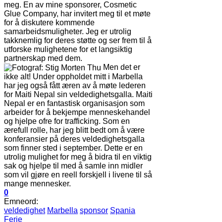
meg. En av mine sponsorer, Cosmetic
Glue Company, har invitert meg til et møte
for å diskutere kommende
samarbeidsmuligheter. Jeg er utrolig
takknemlig for deres støtte og ser frem til å
utforske mulighetene for et langsiktig
partnerskap med dem.
Men det er
ikke alt! Under oppholdet mitt i Marbella
har jeg også fått æren av å møte lederen
for Maiti Nepal sin veldedighetsgalla. Maiti
Nepal er en fantastisk organisasjon som
arbeider for å bekjempe menneskehandel
og hjelpe ofre for trafficking. Som en
ærefull rolle, har jeg blitt bedt om å være
konferansier på deres veldedighetsgalla
som finner sted i september. Dette er en
utrolig mulighet for meg å bidra til en viktig
sak og hjelpe til med å samle inn midler
som vil gjøre en reell forskjell i livene til så
mange mennesker.
0
Emneord:
veldedighet
Marbella
sponsor
Spania
Ferie