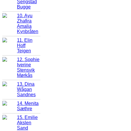
Serigstad
Bugge
10. Ayu
Zhafira
Amalia
Kynbråten
11. Elin
Hoff
Teigen
12. Sophie
Iverine
Stensvik
Mørkås
13. Dina
Wågan
Sandnes
14. Menita
Sæthre
15. Emilie
Akslen
Sand