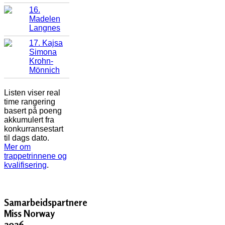
16.
Madelen
Langnes
17. Kajsa
Simona
Krohn-
Mönnich
Listen viser real
time rangering
basert på poeng
akkumulert fra
konkurransestart
til dags dato.
Mer om
trappetrinnene og
kvalifisering
.
Samarbeidspartnere
Miss Norway
2026