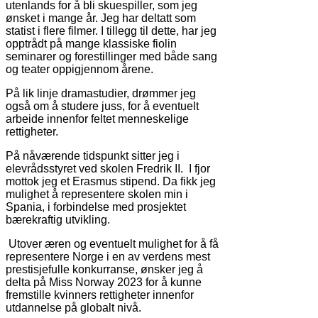
utenlands for å bli skuespiller, som jeg
ønsket i mange år. Jeg har deltatt som
statist i flere filmer. I tillegg til dette, har jeg
opptrådt på mange klassiske fiolin
seminarer og forestillinger med både sang
og teater oppigjennom årene.
På lik linje dramastudier, drømmer jeg
også om å studere juss, for å eventuelt
arbeide innenfor feltet menneskelige
rettigheter.
På nåværende tidspunkt sitter jeg i
elevrådsstyret ved skolen Fredrik II. I fjor
mottok jeg et Erasmus stipend. Da fikk jeg
mulighet å representere skolen min i
Spania, i forbindelse med prosjektet
bærekraftig utvikling.
Utover æren og eventuelt mulighet for å få
representere Norge i en av verdens mest
prestisjefulle konkurranse, ønsker jeg å
delta på Miss Norway 2023 for å kunne
fremstille kvinners rettigheter innenfor
utdannelse på globalt nivå.