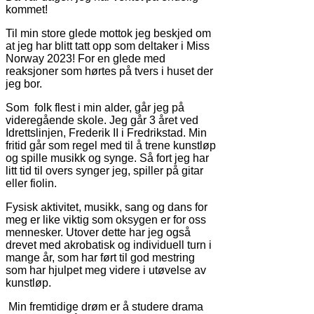
kommet!
Til min store glede mottok jeg beskjed om
at jeg har blitt tatt opp som deltaker i Miss
Norway 2023! For en glede med
reaksjoner som hørtes på tvers i huset der
jeg bor.
Som folk flest i min alder, går jeg på
videregående skole. Jeg går 3 året ved
Idrettslinjen, Frederik II i Fredrikstad. Min
fritid går som regel med til å trene kunstløp
og spille musikk og synge. Så fort jeg har
litt tid til overs synger jeg, spiller på gitar
eller fiolin.
Fysisk aktivitet, musikk, sang og dans for
meg er like viktig som oksygen er for oss
mennesker. Utover dette har jeg også
drevet med akrobatisk og individuell turn i
mange år, som har ført til god mestring
som har hjulpet meg videre i utøvelse av
kunstløp.
Min fremtidige drøm er å studere drama