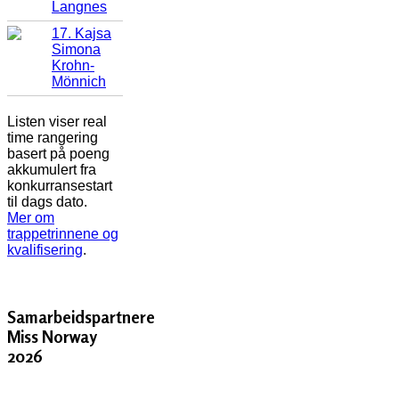
Langnes
17. Kajsa
Simona
Krohn-
Mönnich
Listen viser real
time rangering
basert på poeng
akkumulert fra
konkurransestart
til dags dato.
Mer om
trappetrinnene og
kvalifisering
.
Samarbeidspartnere
Miss Norway
2026