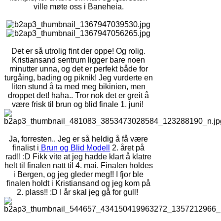
ville møte oss i Baneheia.
Det er så utrolig fint der oppe! Og rolig.
Kristiansand sentrum ligger bare noen
minutter unna, og det er perfekt både for
turgåing, bading og piknik! Jeg vurderte en
liten stund å ta med meg bikinien, men
droppet det! haha.. Tror nok det er greit å
være frisk til brun og blid finale 1. juni!
Ja, forresten.. Jeg er så heldig å få være
finalist i
Brun og Blid Modell
2. året på
rad!! :D Fikk vite at jeg hadde klart å klatre
helt til finalen natt til 4. mai. Finalen holdes
i Bergen, og jeg gleder meg!! I fjor ble
finalen holdt i Kristiansand og jeg kom på
2. plass!! :D I år skal jeg gå for gull!