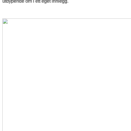
utdypende om i ett eget innlegg.