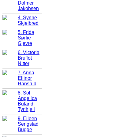
Dolmer
Jakobsen
4. Synne
Skjelbred
5. Frida
Sørlie
Gjevre
6. Victoria
Bruflot
Nitter
7. Anna
Ellinor
Hansrud
8. Sol
Angelica
Buland
Tyrihjell
9. Eileen
Serigstad
Bugge