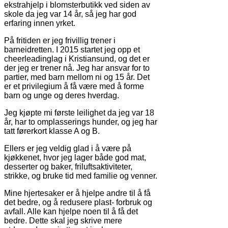
ekstrahjelp i blomsterbutikk ved siden av
skole da jeg var 14 år, så jeg har god
erfaring innen yrket.
På fritiden er jeg frivillig trener i
barneidretten. I 2015 startet jeg opp et
cheerleadinglag i Kristiansund, og det er
der jeg er trener nå. Jeg har ansvar for to
partier, med barn mellom ni og 15 år. Det
er et privilegium å få være med å forme
barn og unge og deres hverdag.
Jeg kjøpte mi første leilighet da jeg var 18
år, har to omplasserings hunder, og jeg har
tatt førerkort klasse A og B.
Ellers er jeg veldig glad i å være på
kjøkkenet, hvor jeg lager både god mat,
desserter og baker, friluftsaktiviteter,
strikke, og bruke tid med familie og venner.
Mine hjertesaker er å hjelpe andre til å få
det bedre, og å redusere plast- forbruk og
avfall. Alle kan hjelpe noen til å få det
bedre. Dette skal jeg skrive mere