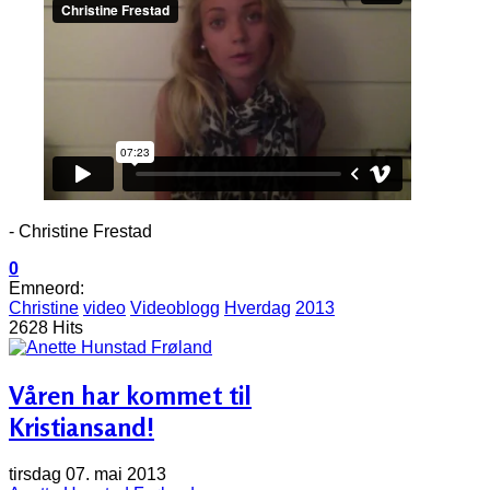
- Christine Frestad
0
Emneord:
Christine
video
Videoblogg
Hverdag
2013
2628 Hits
Våren har kommet til
Kristiansand!
tirsdag 07. mai 2013