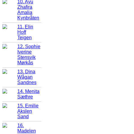
10. Ayu
Zhafira
Amalia
Kynbråten
11. Elin
Hoff
Teigen
12. Sophie
Iverine
Stensvik
Mørkås
13. Dina
Wågan
Sandnes
14. Menita
Sæthre
15. Emilie
Akslen
Sand
16.
Madelen