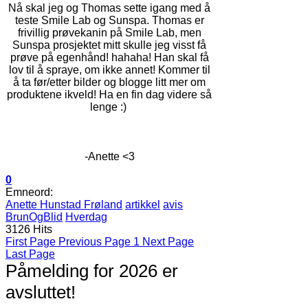
Nå skal jeg og Thomas sette igang med å
teste Smile Lab og Sunspa. Thomas er
frivillig prøvekanin på Smile Lab, men
Sunspa prosjektet mitt skulle jeg visst få
prøve på egenhånd! hahaha! Han skal få
lov til å spraye, om ikke annet! Kommer til
å ta før/etter bilder og blogge litt mer om
produktene ikveld! Ha en fin dag videre så
lenge :)
-Anette <3
0
Emneord:
Anette Hunstad Frøland
artikkel
avis
BrunOgBlid
Hverdag
3126 Hits
First Page
Previous Page
1
Next Page
Last Page
Påmelding for 2026 er
avsluttet!