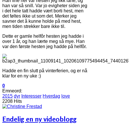
Han fine her var hesten jeg fikk låne, og
han var så snill. Var jo evigheter siden jeg
i det hele tatt hadde vært borti hest, men
det føltes ikke ut som det. Merker jeg
savner det å kunne holde på med hest,
men tiden strekker bare ikke til.
Dette er gamle helfôr hesten jeg hadde i
over 1 år, og han lærte meg så mye. Han
var den første hesten jeg hadde på helfôr.
Hadde en fin slutt på vinterferien, og er nå
klar for en ny uke :)
0
Emneord:
2015
dyr
Interesser
Hverdag
love
2208 Hits
Endelig en ny videoblogg