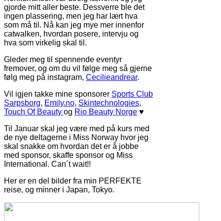
gjorde mitt aller beste. Dessverre ble det
ingen plassering, men jeg har lært hva
som må til. Nå kan jeg mye mer innenfor
catwalken, hvordan posere, intervju og
hva som virkelig skal til.
Gleder meg til spennende eventyr
fremover, og om du vil følge meg så gjerne
følg meg på instagram,
Cecilieandrear
.
Vil igjen takke mine sponsorer
Sports Club
Sarpsborg
,
Emily.no
,
Skintechnologies
,
Touch Of Beauty
og
Rio Beauty Norge
♥
Til Januar skal jeg være med på kurs med
de nye deltagerne i Miss Norway hvor jeg
skal snakke om hvordan det er å jobbe
med sponsor, skaffe sponsor og Miss
International. Can´t wait!!
Her er en del bilder fra min PERFEKTE
reise, og minner i Japan, Tokyo.