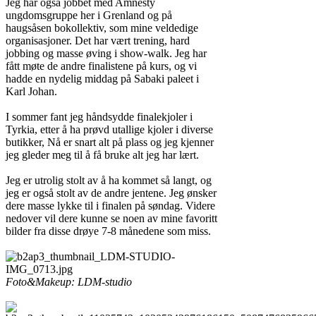
Jeg har også jobbet med Amnesty
ungdomsgruppe her i Grenland og på
haugsåsen bokollektiv, som mine veldedige
organisasjoner. Det har vært trening, hard
jobbing og masse øving i show-walk. Jeg har
fått møte de andre finalistene på kurs, og vi
hadde en nydelig middag på Sabaki paleet i
Karl Johan.
I sommer fant jeg håndsydde finalekjoler i
Tyrkia, etter å ha prøvd utallige kjoler i diverse
butikker, Nå er snart alt på plass og jeg kjenner
jeg gleder meg til å få bruke alt jeg har lært.
Jeg er utrolig stolt av å ha kommet så langt, og
jeg er også stolt av de andre jentene. Jeg ønsker
dere masse lykke til i finalen på søndag. Videre
nedover vil dere kunne se noen av mine favoritt
bilder fra disse drøye 7-8 månedene som miss.
Foto&Makeup: LDM-studio