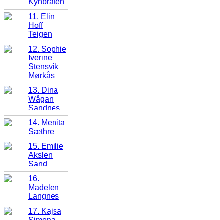
Kynbråten
11. Elin
Hoff
Teigen
12. Sophie
Iverine
Stensvik
Mørkås
13. Dina
Wågan
Sandnes
14. Menita
Sæthre
15. Emilie
Akslen
Sand
16.
Madelen
Langnes
17. Kajsa
Simona