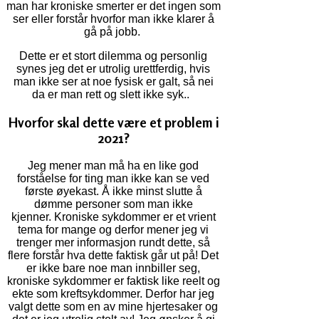
man har kroniske smerter er det ingen som
ser eller forstår hvorfor man ikke klarer å
gå på jobb.
Dette er et stort dilemma og personlig
synes jeg det er utrolig urettferdig, hvis
man ikke ser at noe fysisk er galt, så nei
da er man rett og slett ikke syk..
Hvorfor skal dette være et problem i
2021?
Jeg mener man må ha en like god
forståelse for ting man ikke kan se ved
første øyekast. Å ikke minst slutte å
dømme personer som man ikke
kjenner.
Kroniske sykdommer er et vrient
tema for mange og derfor mener jeg vi
trenger mer informasjon rundt dette, så
flere forstår hva dette faktisk går ut på! Det
er ikke bare noe man innbiller seg,
kroniske sykdommer er faktisk like reelt og
ekte som kreftsykdommer. Derfor har jeg
valgt dette som en av mine hjertesaker og