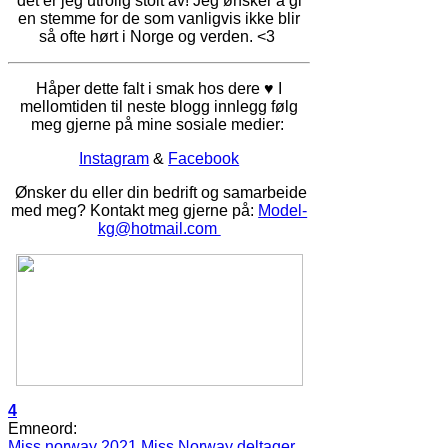
det er jeg utrolig stolt av! Jeg ønsker å gi
en stemme for de som vanligvis ikke blir
så ofte hørt i Norge og verden. <3
Håper dette falt i smak hos dere ♥
I
mellomtiden til neste blogg innlegg følg
meg gjerne på mine sosiale medier:
Instagram
&
Facebook
Ønsker du eller din bedrift og samarbeide
med meg? Kontakt meg gjerne på:
Model-
kg@hotmail.com
4
Emneord:
Miss norway 2021
Miss Norway deltager