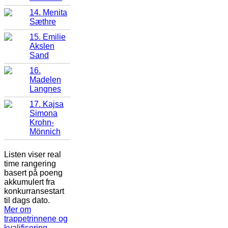
14. Menita
Sæthre
15. Emilie
Akslen
Sand
16.
Madelen
Langnes
17. Kajsa
Simona
Krohn-
Mönnich
Listen viser real
time rangering
basert på poeng
akkumulert fra
konkurransestart
til dags dato.
Mer om
trappetrinnene og
kvalifisering
.