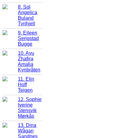
8. Sol
Angelica
Buland
Tyrihjell
9. Eileen
Serigstad
Bugge
10. Ayu
Zhafira
Amalia
Kynbråten
11. Elin
Hoff
Teigen
12. Sophie
Iverine
Stensvik
Mørkås
13. Dina
Wågan
Sandnes