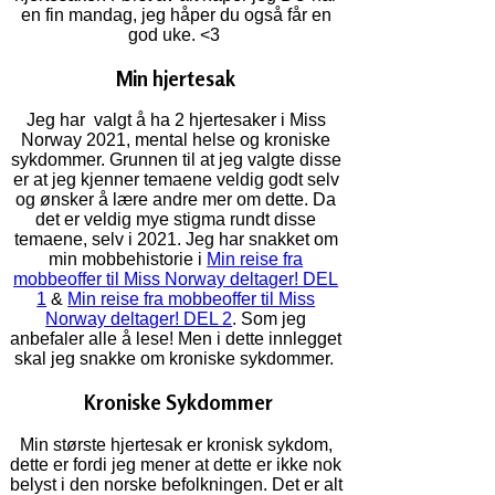
en fin mandag, jeg håper du også får en
god uke. <3
Min hjertesak
Jeg har valgt å ha 2 hjertesaker i Miss
Norway 2021, mental helse og kroniske
sykdommer. Grunnen til at jeg valgte disse
er at jeg kjenner temaene veldig godt selv
og ønsker å lære andre mer om dette. Da
det er veldig mye stigma rundt disse
temaene, selv i 2021. Jeg har snakket om
min mobbehistorie i
Min reise fra
mobbeoffer til Miss Norway deltager! DEL
1
&
Min reise fra mobbeoffer til Miss
Norway deltager! DEL 2
. Som jeg
anbefaler alle å lese! Men i dette innlegget
skal jeg snakke om kroniske sykdommer.
Kroniske Sykdommer
Min største hjertesak er kronisk sykdom,
dette er fordi jeg mener at dette er ikke nok
belyst i den norske befolkningen. Det er alt